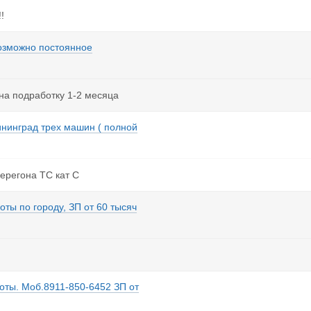
!
возможно постоянное
 на подработку 1-2 месяца
ининград трех машин ( полной
ерегона ТС кат С
оты по городу, ЗП от 60 тысяч
оты. Моб.8911-850-6452 ЗП от