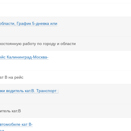
области, График 5-дневка или
постоянную работу по городу и области
ейс Калининград-Москва-
ат В на рейс
и водитель кат.В. Транспорт :
итель кат.В
втомобиле кат В-
д...