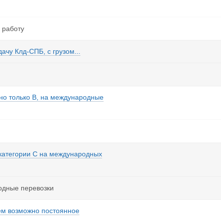
 работу
дачу Клд-СПБ, с грузом...
жно только В, на международные
 категории С на международных
родные перевозки
шем возможно постоянное