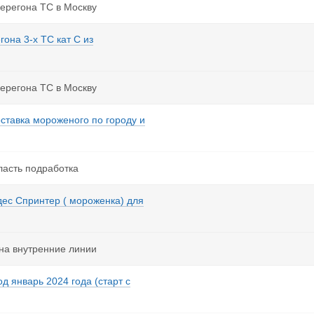
ерегона ТС в Москву
она 3-х ТС кат С из
ерегона ТС в Москву
оставка мороженого по городу и
ласть подработка
дес Спринтер ( мороженка) для
 на внутренние линии
д январь 2024 года (старт с