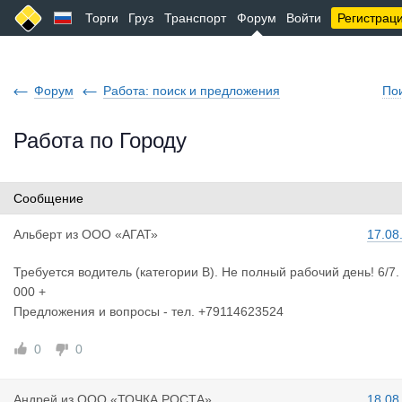
Торги
Груз
Транспорт
Форум
Войти
Регистрац
Форум
Работа: поиск и предложения
По
Работа по Городу
Сообщение
Альберт
из
ООО «АГАТ»
17.08
Требуется водитель (категории В). Не полный рабочий день! 6/7.
000 +
Предложения и вопросы - тел. +79114623524
0
0
Андрей
из
ООО «ТОЧКА РОСТА»
18.08