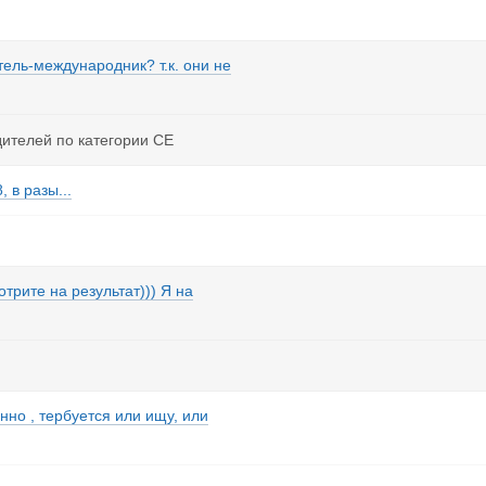
ель-международник? т.к. они не
ителей по категории СЕ
, в разы...
трите на результат))) Я на
нно , тербуется или ищу, или