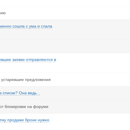
нию
менно сошла с ума и слала
евшие заявки отправляются в
м устаревшие предложения
в списке? Она ведь...
от блокировки на форуме
упку продажи брони нужно