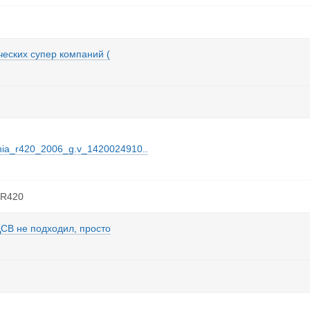
ческих супер компаний (
scania_r420_2006_g.v_1420024910..
 R420
у ДСВ не подходил, просто