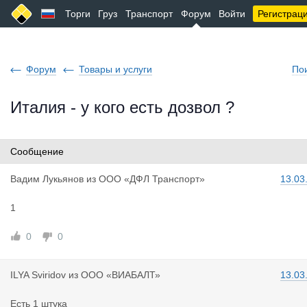
Торги
Груз
Транспорт
Форум
Войти
Регистрац
Форум
Товары и услуги
По
Италия - у кого есть дозвол ?
Сообщение
Вадим Лукь
янов
из
ООО «ДФЛ Транспорт»
13.03
1
0
0
ILYA Sviri
dov
из
ООО «ВИАБАЛТ»
13.03
Есть 1 штука