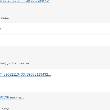
о есть постоянные загрузки? Я
града!
...
уги) до Балтийска
Т. 89062113433, 89062113432...
0136 никита...
дату!!!