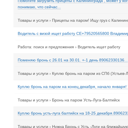
Помогите загрузить прицепы с Калининграда , может у ког
понимаю, что сейчас...
Товары и услуги
›
Прицепы на паром! Ищу груз с Калинин
Водитель с визой ищет работу СЕ+79520565800 Владимир
Работа: поиск и предложения
›
Водитель ищет работу
Поменяю бронь с 26.01 на 30.01. +-1 день 89062330136...
Товары и услуги
›
Куплю бронь на паром из СПб (Устьев-Л
Куплю бронь на паром на конец декабря, начало января! 
Товары и услуги
›
Бронь на паром Усть-Луга-Балтийск
Куплю бронь усть-луга балтийск на 18-25 декабря.8906233
Товары и услуги
›
Нужна Бронь с Усть -Луги на ближайшую 