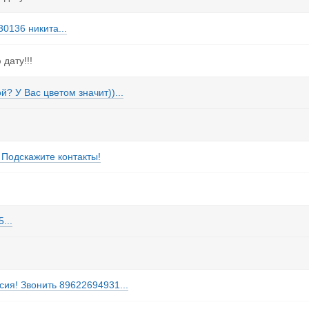
0136 никита...
дату!!!
? У Вас цветом значит))...
 Подскажите контакты!
...
сия! Звонить 89622694931...