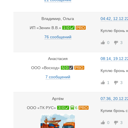
Владимир, Ольга
04:42, 12.12.2
ИП «Зенин В.В.»
1
0
PRO
Куплю бронь н
76 сообщений
0
3
Анастасия
08:14, 19.12.2
ООО «Восход»
5
0
PRO
Куплю бронь н
7 сообщений
1
3
Артём
07:36, 20.12.2
ООО «ТК РУС»
3
0
6
PRO
Купим бронь с
0
3