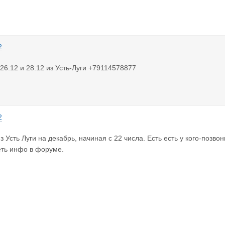
2
 26.12 и 28.12 из Усть-Луги +79114578877
2
з Усть Луги на декабрь, начиная с 22 числа. Есть есть у кого-позво
еть инфо в форуме.