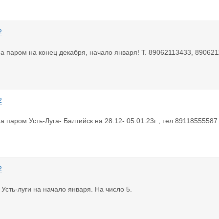
2
а паром на конец декабря, начало января! Т. 89062113433, 89062
2
а паром Усть-Луга- Балтийск на 28.12- 05.01.23г , тел 8911855558
2
 Усть-луги на начало января. На число 5.