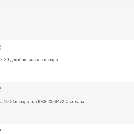
2
3-30 декабря, начало января
2
на 10-31января тел 89062388472 Светлана
2