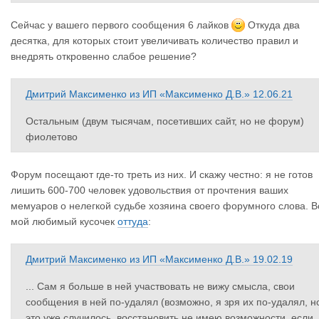
Сейчас у вашего первого сообщения 6 лайков
Откуда два
десятка, для которых стоит увеличивать количество правил и
внедрять откровенно слабое решение?
Дмитрий Максименко
из
ИП «Максименко Д.В.»
12.06.21
Остальным (двум тысячам, посетивших сайт, но не форум)
фиолетово
Форум посещают где-то треть из них. И скажу честно: я не готов
лишить 600-700 человек удовольствия от прочтения ваших
мемуаров о нелегкой судьбе хозяина своего форумного слова. В
мой любимый кусочек
оттуда
:
Дмитрий Максименко
из
ИП «Максименко Д.В.»
19.02.19
... Сам я больше в ней участвовать не вижу смысла, свои
сообщения в ней по-удалял (возможно, я зря их по-удалял, н
это уже случилось, восстановить не имею возможности, если