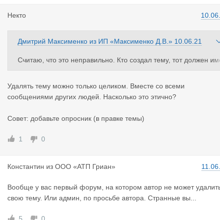
Некто
10.06
Дмитрий Максименко
из
ИП «Максименко Д.В.»
10.06.21
Считаю, что это неправильно. Кто создал тему, тот должен им
ть такое право на удаление темы.
А как другие участники форума считают?
Удалять тему можно только целиком. Вместе со всеми
сообщениями других людей. Насколько это этично?
Совет: добавьте опросник (в правке темы)
1
0
Константин
из
ООО «АТП Гриан»
11.06
Вообще у вас первый форум, на котором автор не может удалит
свою тему. Или админ, по просьбе автора. Странные вы...
5
0