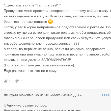
"...рекламу в стиле "I am the best"."
Прошу всех меня простить, совершенно не в тему сейчас скажу, 
не могу удержаться в адрес Константина, как говорится, милые
бранятся - только тешатся
Костя, у вас в корне неправильное представление о рекламе. Во
вторых, ну где вы встречали такую рекламу, чтобы подаватель её
говорил бы о себе, своей продукции или своих услугах, что услуг
так себе, довольно таки посредственные...???
А теперь во-первых: не важно, бесит ли реклама, раздражает,
приятная она или ужасная, скучная или веселая. Главное свойст
рекламы - она должна ЗАПОМИНАТЬСЯ!
(Полагаю, что моя реклама запоминается).
Ещё раз извините, что не в тему.
0
1
Дмитрий Ма
ксименко
из
ИП «Максименко Д.В.»
11.06
К Администратору вопрос.
Допустим, эта тема провисит недельку или две...