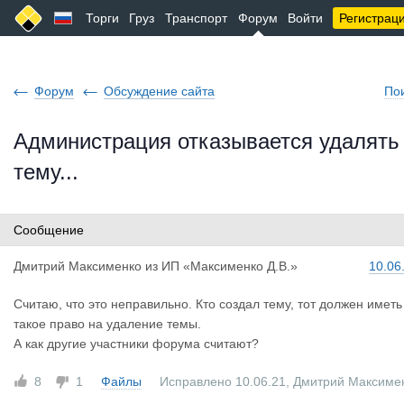
Торги
Груз
Транспорт
Форум
Войти
Регистрац
Форум
Обсуждение сайта
По
Администрация отказывается удалять
тему...
Сообщение
Дмитрий Ма
ксименко
из
ИП «Максименко Д.В.»
10.06
Считаю, что это неправильно. Кто создал тему, тот должен иметь
такое право на удаление темы.
А как другие участники форума считают?
8
1
Файлы
Исправлено 10.06.21
,
Дмитрий Максиме
о