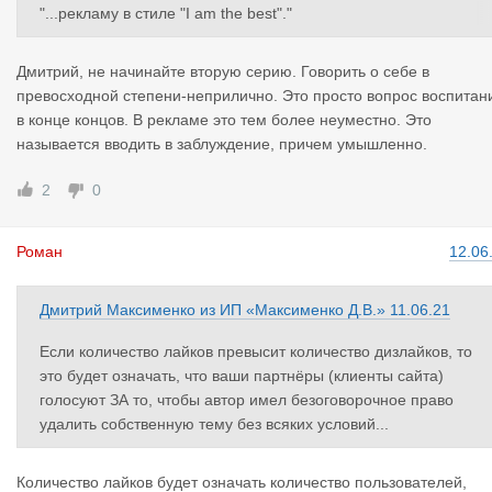
"...рекламу в стиле "I am the best"."
Прошу всех меня простить, совершенно не в тему сейчас ска
у, но не могу удержаться в адрес Константина, как говорится,
Дмитрий, не начинайте вторую серию. Говорить о себе в
милые бранятся - только тешатся
превосходной степени-неприлично. Это просто вопрос воспитан
Костя, у вас в корне неправильное представление о рекламе.
в конце концов. В рекламе это тем более неуместно. Это
Во-вторых, ну где вы встречали такую рекламу, чтобы подават
называется вводить в заблуждение, причем умышленно.
ель её говорил бы о себе, своей продукции или своих услугах
что услуги так себе, довольно таки посредственные...???
2
0
А теперь во-первых: не важно, бесит ли реклама, раздражает,
приятная она или ужасная, скучная или веселая. Главное сво
Роман
12.06
ство рекламы - она должна ЗАПОМИНАТЬСЯ!
(Полагаю, что моя реклама запоминается).
Ещё раз извините, что не в тему.
Дмитрий Максименко
из
ИП «Максименко Д.В.»
11.06.21
Если количество лайков превысит количество дизлайков, то
это будет означать, что ваши партнёры (клиенты сайта)
голосуют ЗА то, чтобы автор имел безоговорочное право
удалить собственную тему без всяких условий...
Количество лайков будет означать количество пользователей,