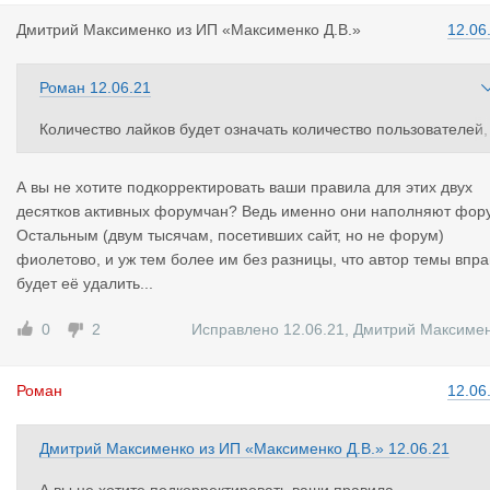
Дмитрий Ма
ксименко
из
ИП «Максименко Д.В.»
12.06
Роман
12.06.21
Количество лайков будет означать количество пользователей,
согласных с конкретными постами. Мы не ведем статистику у
икальных пользователей ставящих лайки в каждой теме, но д
А вы не хотите подкорректировать ваши правила для этих двух
маю не сильно ошибусь, если скажу, что в хайповых темах так
десятков активных форумчан? Ведь именно они наполняют фор
их пользователей один-два десятка. В рядовых, вроде этой —
Остальным (двум тысячам, посетивших сайт, но не форум)
три-пять, максимум десять. За обозначенные вами две недел
фиолетово, и уж тем более им без разницы, что автор темы впра
на сайте будет около двух тысяч пользователей. Т.е. вопрос о
будет её удалить...
праве удаления темы автором волнует 0,15—0,5% пользоват
лей.
Учитывая стремящийся к нулю интерес пользователей к т
0
2
Исправлено 12.06.21
,
Дмитрий Максиме
еме и отсутсвие подкрепленного сильными аргументами реш
ния администратор сосредоточится на более востребованны
Роман
12.06
пользователями функциях сайта. Если в процессе придет ре
ение или возникнет интерес пользователей — вернемся к это
теме.
Дмитрий Максименко
из
ИП «Максименко Д.В.»
12.06.21