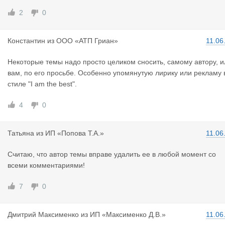
2
0
Константин
из
ООО «АТП Гриан»
11.06
Некоторые темы надо просто целиком сносить, самому автору, и
вам, по его просьбе. Особенно упомянутую лирику или рекламу 
стиле "I am the best".
4
0
Татьяна
из
ИП «Попова Т.А.»
11.06
Считаю, что автор темы вправе удалить ее в любой момент со
всеми комментариями!
7
0
Дмитрий Ма
ксименко
из
ИП «Максименко Д.В.»
11.06