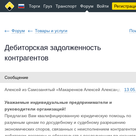
Торги
Груз
Транспорт
Форум
Войти
Регистрац
Форум
Товары и услуги
По
Дебиторская задолженность
контрагентов
Сообщение
Алексей
из
Самозанятый «Макаренков Алексей Александ
13.05
рович»
Уважаемые индивидуальные предприниматели и
руководители организаций!
Предлагаю Вам квалифицированную юридическую помощь по
разумным ценам по досудебному и судебному разрешению
экономических споров, связанных с неисполнением контрагенто
дебитором договорных обязательств с последующим взыскание