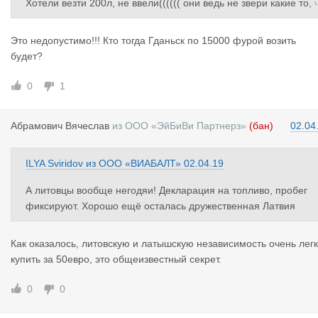
Хотели везти 200л, не ввели(((((( они ведь не звери какие то, 
тоб целую область России в нищету загнать!!!
Это недопустимо!!! Кто тогда Гданьск по 15000 фурой возить
будет?
0
1
Абрамович
Вячеслав
из
ООО «ЭйБиВи Партнерз»
(бан)
02.04
ILYA Sviridov
из
ООО «ВИАБАЛТ»
02.04.19
А литовцы вообще негодяи! Декларация на топливо, пробег
фиксируют. Хорошо ещё осталась дружественная Латвия
Как оказалось, литовскую и латышскую независимость очень лег
купить за 50евро, это общеизвестный секрет.
0
0