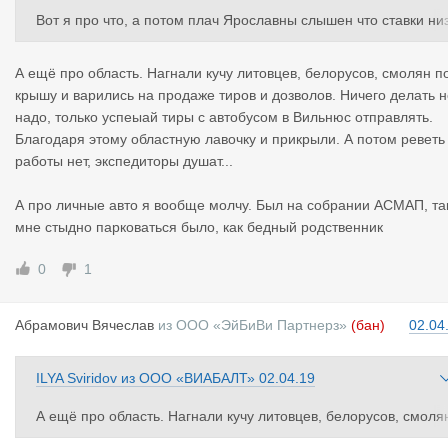
в
з»
Вот я про что, а потом плач Ярославны слышен что ставки ни
кие жрать-есть нечего.... пример из жизни в виде мини опроса
у кого какая личная машина. У меня нет вообще. А у вас колл
А ещё про область. Нагнали кучу литовцев, белорусов, смолян п
ги перевозчики? Недавно видел водителя из известной на фо
крышу и варились на продаже тиров и дозволов. Ничего делать н
уме компании ( такая всезнающая компания по всем вопроса
надо, только успеыай тиры с автобусом в Вильнюс отправлять.
м, ну, вы догадались))))) так вот водитель был на очень прили
Благодаря этому областную лавочку и прикрыли. А потом реветь 
ном мерсе CLS. Я конечно верю в сказки про наследство выйг
работы нет, экспедиторы душат...
рыш в лотерею подарок от правительства нашёл украл подар
ли...... но все равно как то не вяжется)))))
А про личные авто я вообще молчу. Был на собрании АСМАП, та
мне стыдно парковаться было, как бедный родственник
0
1
Абрамович
Вячеслав
из
ООО «ЭйБиВи Партнерз»
(бан)
02.04
ILYA Sviridov
из
ООО «ВИАБАЛТ»
02.04.19
А ещё про область. Нагнали кучу литовцев, белорусов, смоля
под крышу и варились на продаже тиров и дозволов. Ничего д