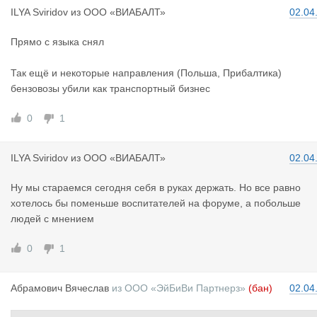
ILYA Sviri
dov
из
ООО «ВИАБАЛТ»
02.04
Прямо с языка снял
Так ещё и некоторые направления (Польша, Прибалтика)
бензовозы убили как транспортный бизнес
0
1
ILYA Sviri
dov
из
ООО «ВИАБАЛТ»
02.04
Ну мы стараемся сегодня себя в руках держать. Но все равно
хотелось бы поменьше воспитателей на форуме, а побольше
людей с мнением
0
1
Абрамович
Вячеслав
из
ООО «ЭйБиВи Партнерз»
(бан)
02.04