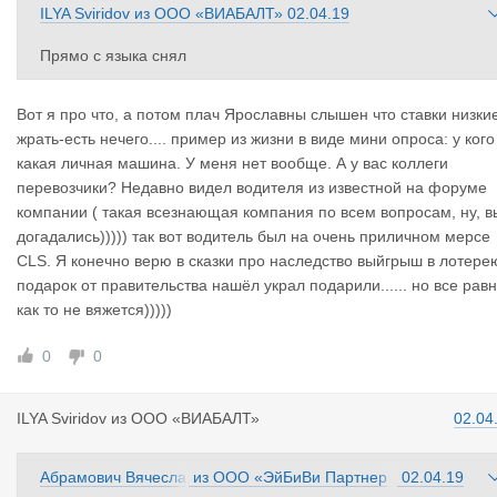
ILYA Sviridov
из
ООО «ВИАБАЛТ»
02.04.19
Прямо с языка снял
Так ещё и некоторые направления (Польша, Прибалтика) бен
Вот я про что, а потом плач Ярославны слышен что ставки низки
овозы убили как транспортный бизнес
жрать-есть нечего.... пример из жизни в виде мини опроса: у кого
какая личная машина. У меня нет вообще. А у вас коллеги
перевозчики? Недавно видел водителя из известной на форуме
компании ( такая всезнающая компания по всем вопросам, ну, в
догадались))))) так вот водитель был на очень приличном мерсе
CLS. Я конечно верю в сказки про наследство выйгрыш в лотере
подарок от правительства нашёл украл подарили...... но все рав
как то не вяжется)))))
0
0
ILYA Sviri
dov
из
ООО «ВИАБАЛТ»
02.04
Абрамович Вячесла
из
ООО «ЭйБиВи Партнер
02.04.19