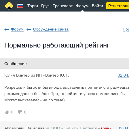
Торги
Груз
Транспорт
Форум
Войти
Регистрац
Форум
Обсуждение сайта
По
Нормально работающий рейтинг
Сообщение
Юлия Винте
р
из
ИП «Винтер Ю. Г.»
02.04
Разрешили бы хотя бы иногда выставлять претензию и размеща
рекомендацию без Аккк Про, то рейтинги у всех поменялись бы.
Может высказалась не по теме)
0
0
Абрамович
Вячеслав
из
ООО «ЭйБиВи Партнерз»
(бан)
02.04