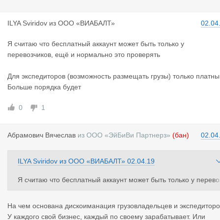
ILYA Sviri
dov
из
ООО «ВИАБАЛТ»
02.04
Я считаю что бесплатный аккаунт может быть только у
перевозчиков, ещё и нормально это проверять
Для экспедиторов (возможность размещать грузы) только платны
Больше порядка будет
0
1
Абрамович
Вячеслав
из
ООО «ЭйБиВи Партнерз»
(бан)
02.04
ILYA Sviridov
из
ООО «ВИАБАЛТ»
02.04.19
Я считаю что бесплатный аккаунт может быть только у перево
чиков, ещё и нормально это проверять
На чем основана дискоиманация грузовладельцев и экспедитор
Для экспедиторов (возможность размещать грузы) только пла
У каждого свой бизнес, каждый по своему зарабатывает. Или