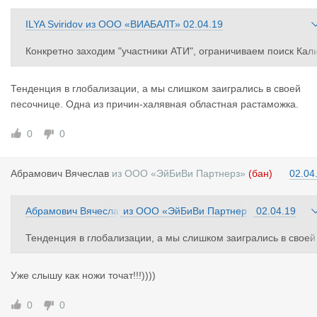
ILYA Sviridov
из
ООО «ВИАБАЛТ»
02.04.19
Конкретно заходим "участники АТИ", ограничиваем поиск Кал
нинградом, выбираем профиль "перевозчик". Дошел до буквы
"б", насчитал 8 контор, зарегистрировавшихся в этом году на 
Тенденция в глобализации, а мы слишком заигрались в своей
айте!!! И куча в 2018. Московский офис часто на Клд через АТ
песочнице. Одна из причин-халявная областная растаможка.
И быстрее и дешевле закрывает, чем калининградский обзвон
м и моимгрузом. Тенденция вещь упрямая
0
0
Карго.лт умер почти, я считаю
Абрамович
Вячеслав
из
ООО «ЭйБиВи Партнерз»
(бан)
02.04
Абрамович Вячесла
из
ООО «ЭйБиВи Партнер
02.04.19
в
з»
Тенденция в глобализации, а мы слишком заигрались в своей
песочнице. Одна из причин-халявная областная растаможка.
Уже слышу как ножи точат!!!))))
0
0