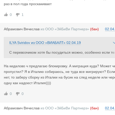
раз в пол года проскакивает
0
1
Абрамович
Вячеслав
из
ООО «ЭйБиВи Партнерз»
(бан)
02.04
ILYA Sviridov
из
ООО «ВИАБАЛТ»
02.04.19
С перевозчиком хотя бы посудиться можно, особенно если те
ника в собственности, лицензия своя, лизинг, залог есть
На кидалово ч предлагаю блокировку. А миграция куда? Может ч
А с экспедитором который своим именем не дорожит? 5 мину
пропустил? Я в Италию собираюсь, не туда все мигрируют? Есл
на регистрацию и пошел кидать перевозчиков
нет, то заберу сборку из Италии на бусик на след неделе или чер
одну как надоест Италия))))
На том же АТИ лицензия для перевозчика в 2 раза дешевле
0
0
Если с сайта убрать 10 компаний, которые кроме перепродаж
и АТИ ещё что-то выставляют, тут всё очень быстро загнётся.
Абрамович
Вячеслав
из
ООО «ЭйБиВи Партнерз»
(бан)
02.04
Миграция перевозчиков уже началась, если не успели замети
ь. Как только наберётся критическая масса, сайт умрёт