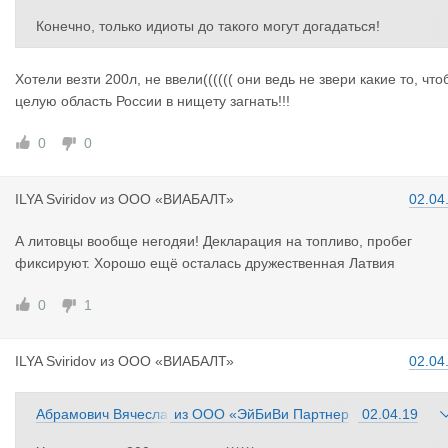
Конечно, только идиоты до такого могут догадаться!
А ещё поляки от нечего делать на въезде проверяют у калин
Хотели везти 200л, не ввели(((((( они ведь не звери какие то, что
нградцев 600 литров в баке. Такая у них национальная забава
целую область России в нищету загнать!!!
С чего это вдруг они стали так делать?
0
0
ILYA Sviri
dov
из
ООО «ВИАБАЛТ»
02.04
А литовцы вообще негодяи! Декларация на топливо, пробег
фиксируют. Хорошо ещё осталась дружественная Латвия
0
1
ILYA Sviri
dov
из
ООО «ВИАБАЛТ»
02.04
Абрамович Вячесла
из
ООО «ЭйБиВи Партнер
02.04.19
в
з»