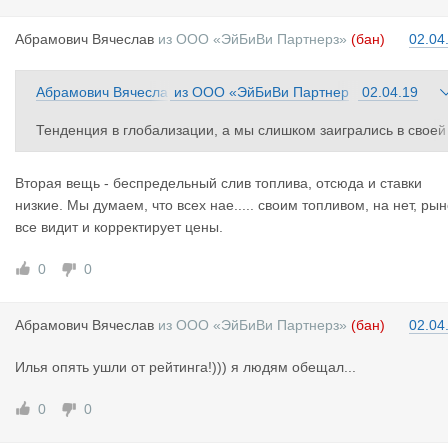
Абрамович
Вячеслав
из
ООО «ЭйБиВи Партнерз»
(бан)
02.04
Абрамович Вячесла
из
ООО «ЭйБиВи Партнер
02.04.19
в
з»
Тенденция в глобализации, а мы слишком заигрались в своей
песочнице. Одна из причин-халявная областная растаможка.
Вторая вещь - беспредельный слив топлива, отсюда и ставки
низкие. Мы думаем, что всех нае..... своим топливом, на нет, рын
все видит и корректирует цены.
0
0
Абрамович
Вячеслав
из
ООО «ЭйБиВи Партнерз»
(бан)
02.04
Илья опять ушли от рейтинга!))) я людям обещал...
0
0