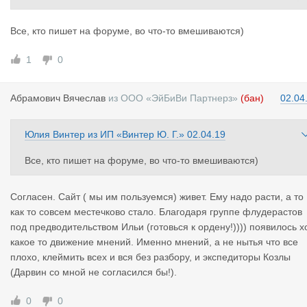
ширить список опций для дармоакаутов, то потеряетесь смыс
аккаунт про. Может ввести оплату для всех, но дешевле в 2 р
Все, кто пишет на форуме, во что-то вмешиваются)
за чем про?
1
0
Абрамович
Вячеслав
из
ООО «ЭйБиВи Партнерз»
(бан)
02.04
Юлия Винтер
из
ИП «Винтер Ю. Г.»
02.04.19
Все, кто пишет на форуме, во что-то вмешиваются)
Согласен. Сайт ( мы им пользуемся) живет. Ему надо расти, а то
как то совсем местечково стало. Благодаря группе флудерастов
под предводительством Ильи (готовься к ордену!)))) появилось х
какое то движение мнений. Именно мнений, а не нытья что все
плохо, клеймить всех и вся без разбору, и экспедиторы Козлы
(Дарвин со мной не согласился бы!).
0
0