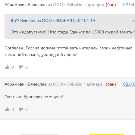
Абрамович
Вячеслав
из
ООО «ЭйБиВи Партнерз»
(бан)
02.04
ILYA Sviridov
из
ООО «ВИАБАЛТ»
02.04.19
Это недопустимо!!! Кто тогда Гданьск по 15000 фурой возить 
удет?
Согласен, Россия должна отстаивать интересы своих нефтяных
компаний на международной арене!
0
0
Абрамович
Вячеслав
из
ООО «ЭйБиВи Партнерз»
(бан)
02.04
Опять на броневик потянуло!
0
0