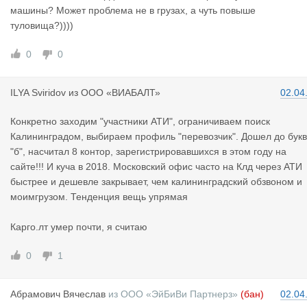
машины? Может проблема не в грузах, а чуть повыше
туловища?))))
0
0
ILYA Sviri
dov
из
ООО «ВИАБАЛТ»
02.04
Конкретно заходим "участники АТИ", ограничиваем поиск
Калининградом, выбираем профиль "перевозчик". Дошел до бук
"б", насчитал 8 контор, зарегистрировавшихся в этом году на
сайте!!! И куча в 2018. Московский офис часто на Клд через АТИ
быстрее и дешевле закрывает, чем калининградский обзвоном и
моимгрузом. Тенденция вещь упрямая
Карго.лт умер почти, я считаю
0
1
Абрамович
Вячеслав
из
ООО «ЭйБиВи Партнерз»
(бан)
02.04