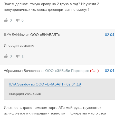
Зачем держать такую ораву на 2 груза в год? Неужели 2
полуприличных человека договориться не смогут?
0
0
ILYA Sviri
dov
из
ООО «ВИАБАЛТ»
02.04
Инерция сознания
0
1
Абрамович
Вячеслав
из
ООО «ЭйБиВи Партнерз»
(бан)
02.04
ILYA Sviridov
из
ООО «ВИАБАЛТ»
02.04.19
Инерция сознания
Илья, есть транс тимоком карго АТи мойгруз... грузопоток
исчисляется миллиардами тонно км!!! Конкретно у кого стоят