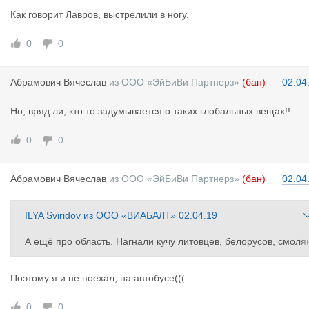
елать не надо, только успеыай тиры с автобусом в Вильнюс о
Как говорит Лавров, выстрелили в ногу.
правлять. Благодаря этому областную лавочку и прикрыли. А 
отом реветь - работы нет, экспедиторы душат...
0
0
Абрамович
Вячеслав
из
ООО «ЭйБиВи Партнерз»
(бан)
02.04
Но, вряд ли, кто то задумывается о таких глобальных вещах!!
0
0
Абрамович
Вячеслав
из
ООО «ЭйБиВи Партнерз»
(бан)
02.04
ILYA Sviridov
из
ООО «ВИАБАЛТ»
02.04.19
А ещё про область. Нагнали кучу литовцев, белорусов, смоля
под крышу и варились на продаже тиров и дозволов. Ничего д
елать не надо, только успеыай тиры с автобусом в Вильнюс о
Поэтому я и не поехал, на автобусе(((
правлять. Благодаря этому областную лавочку и прикрыли. А 
отом реветь - работы нет, экспедиторы душат...
0
0