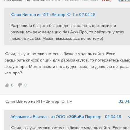
Юлия Винтер
из
ИП «Винтер Ю. Г.»
02.04.19
Разрешили бы хотя бы иногда выставлять претензию и
размещать рекомендацию без Аккк Про, то рейтинги у всех
поменялись бы. Может высказалась не по теме)
Юлия, вы уже вмешиваетесь в бизнес модель сайта. Если
расширить список опций для дармоакаутов, то потеряетесь смы
аккаунт про. Может ввести оплату для всех, но дешевле в 2 раза
чем про?
0
0
Юлия Винте
р
из
ИП «Винтер Ю. Г.»
02.04
Абрамович Вячесла
из
ООО «ЭйБиВи Партнер
02.04.19
в
з»
Юлия, вы уже вмешиваетесь в бизнес модель сайта. Если рас