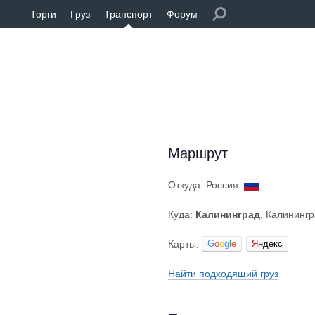
Торги
Груз
Транспорт
Форум
Маршрут
Откуда: Россия
Куда:
Калининград
, Калининг
Карты:
G
o
o
g
l
e
Я
ндекс
Найти подходящий груз