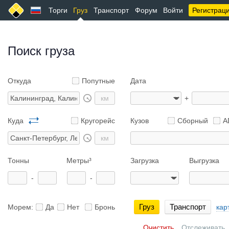
Торги
Груз
Транспорт
Форум
Войти
Регистрац
Поиск груза
Откуда
Попутные
Дата
+
Куда
Кругорейс
Кузов
Сборный
A
Тонны
Метры³
Загрузка
Выгрузка
-
-
Груз
Транспорт
Морем:
Да
Нет
Бронь
кар
Очистить
Отслеживать