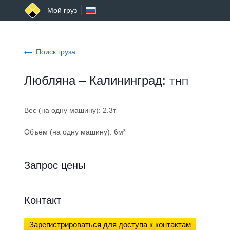
Мой груз
Поиск груза
Любляна – Калининград
:
ТНП
Вес (на одну машину): 2.3т
Объём (на одну машину): 6м³
Запрос цены
Контакт
Зарегистрироваться для доступа к контактам