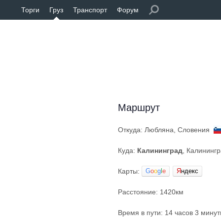
Торги
Груз
Транспорт
Форум
Маршрут
Откуда: Любляна, Словения
Куда:
Калининград
, Калининг
Карты:
G
o
o
g
l
e
Я
ндекс
Расстояние: 1420км
Время в пути: 14 часов 3 мину