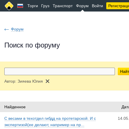
Торги
Груз
Транспорт
Форум
Войти
Регистрац
Форум
Поиск по форуму
Най
Автор:
Зияева Юлия
Найденное
Дат
С весами в техотдел гибдд на протетарской. И с
14.05
экспертизой(ее делают, например на пр...