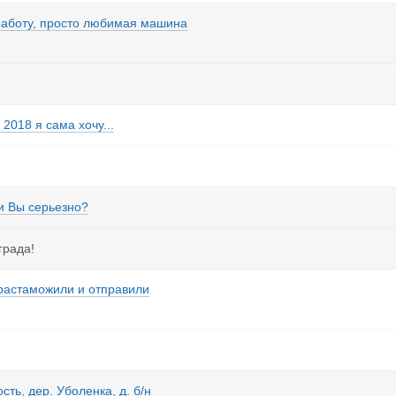
ю работу, просто любимая машина
018 я сама хочу...
и Вы серьезно?
града!
е растаможили и отправили
сть, дер. Уболенка, д. б/н