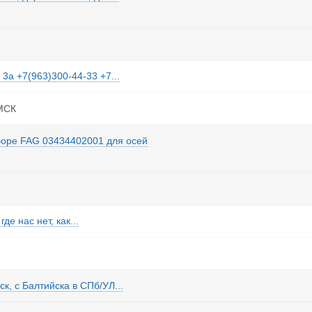
а +7(963)300-44-33 +7...
 МСК
сборе FAG 03434402001 для осей
де нас нет, как...
ск, с Балтийска в СПб/УЛ...