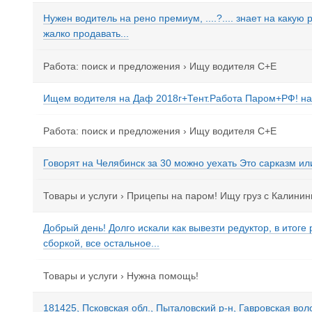
Нужен водитель на рено премиум, ....?.... знает на каку
жалко продавать...
Работа: поиск и предложения
›
Ищу водителя С+Е
Ищем водителя на Даф 2018г+Тент.Работа Паром+РФ! на 2
Работа: поиск и предложения
›
Ищу водителя С+Е
Говорят на Челябинск за 30 можно уехать Это сарказм ил
Товары и услуги
›
Прицепы на паром! Ищу груз с Калинин
Добрый день! Долго искали как вывезти редуктор, в итог
сборкой, все остальное...
Товары и услуги
›
Нужна помощь!
181425, Псковская обл., Пыталовский р-н, Гавровская воло