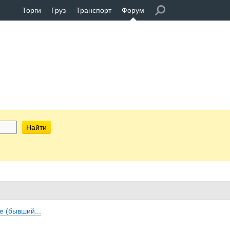
Торги
Груз
Транспорт
Форум
Найти
ое (бывший...