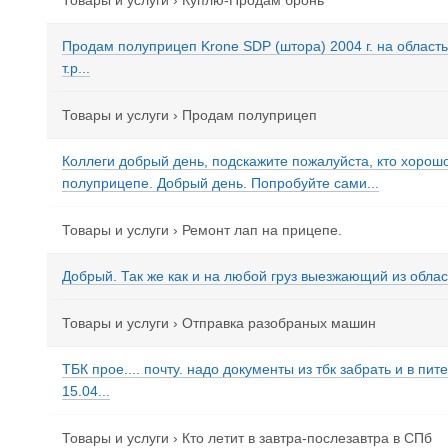
Товары и услуги
›
Куплю-Продам бронь
Продам полуприцеп Krone SDP (штора) 2004 г. на область
т.р...
Товары и услуги
›
Продам полуприцеп
Коллеги добрый день, подскажите пожалуйста, кто хорош
полуприцепе. Добрый день. Попробуйте сами...
Товары и услуги
›
Ремонт лап на прицепе.
Добрый. Так же как и на любой груз выезжающий из област
Товары и услуги
›
Отправка разобраных машин
ТБК прое.... почту. надо документы из тбк забрать и в пите
15.04...
Товары и услуги
›
Кто летит в завтра-послезавтра в СПб