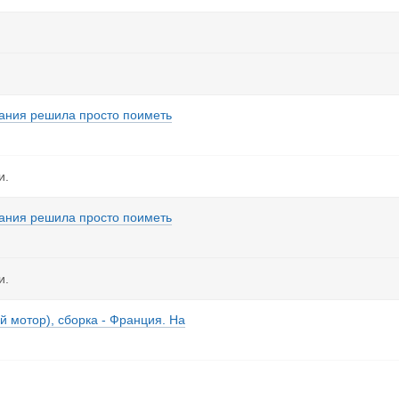
пания решила просто поиметь
и.
пания решила просто поиметь
и.
й мoтop), сборка - Фpaнция. На