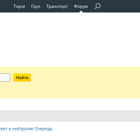
Торги
Груз
Транспорт
Форум
Найти
ожет в нейтралке Очередь