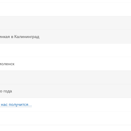
инкая в Калининград
моленск
о года
нас получится...