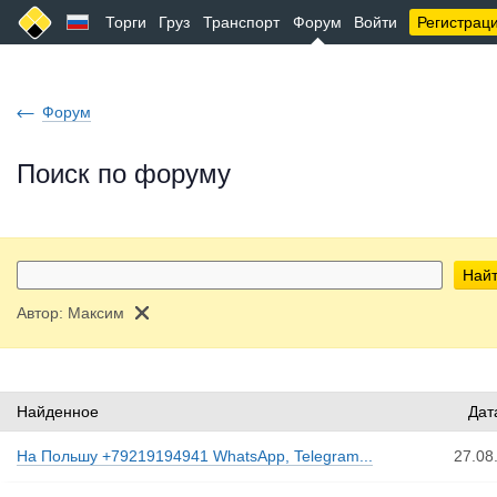
Торги
Груз
Транспорт
Форум
Войти
Регистрац
Форум
Поиск по форуму
Най
Автор:
Максим
Найденное
Дат
На Польшу +79219194941 WhatsApp, Telegram...
27.08