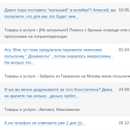
Давно пора поставить "малышей" в колейки!!! Алексей, вы
10.05
полагаете, что для вас это будет чем...
Товары и услуги
›
[Не актуально!] Помогу с бронью очереди или 
пропусками на погранпереходах
Ага. Мне тут тоже предлагали перевезти немножко
01.04
посылочку " Документы" , потом оказалось микросхемы .
На вопрос что...
Товары и услуги
›
Забрать из Германии на Москву мини посылоч
И шо вы вечно додумываете за того Константина? Дима .
24.09
не кричите так сильно , деньги любят...
Товары и услуги
›
Автовоз, Максименко
А на телефон не отвечаете уже 2 дня )))...
26.12