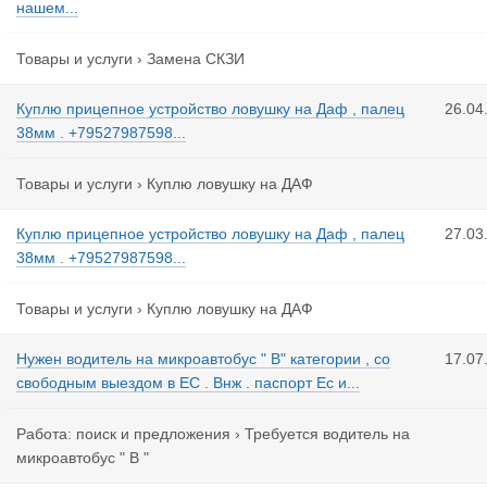
нашем...
Товары и услуги
›
Замена СКЗИ
Куплю прицепное устройство ловушку на Даф , палец
26.04
38мм . +79527987598...
Товары и услуги
›
Куплю ловушку на ДАФ
Куплю прицепное устройство ловушку на Даф , палец
27.03
38мм . +79527987598...
Товары и услуги
›
Куплю ловушку на ДАФ
Нужен водитель на микроавтобус " B" категории , со
17.07
свободным выездом в ЕС . Внж . паспорт Ес и...
Работа: поиск и предложения
›
Требуется водитель на
микроавтобус " В "