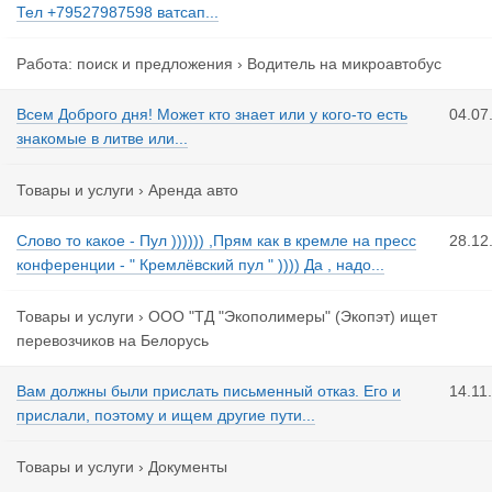
Тел +79527987598 ватсап...
Работа: поиск и предложения
›
Водитель на микроавтобус
Всем Доброго дня! Может кто знает или у кого-то есть
04.07
знакомые в литве или...
Товары и услуги
›
Аренда авто
Слово то какое - Пул )))))) ,Прям как в кремле на пресс
28.12
конференции - " Кремлёвский пул " )))) Да , надо...
Товары и услуги
›
ООО "ТД "Экополимеры" (Экопэт) ищет
перевозчиков на Белорусь
Вам должны были прислать письменный отказ. Его и
14.11
прислали, поэтому и ищем другие пути...
Товары и услуги
›
Документы