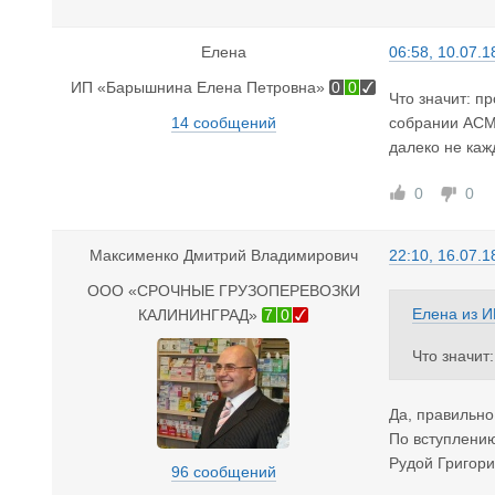
Елена
06:58, 10.07.1
ИП «Барышнина Елена Петровна»
0
0
Что значит: п
14 сообщений
собрании АСМА
далеко не каж
0
0
Максименко Дмитрий Владимирович
22:10, 16.07.1
ООО «СРОЧНЫЕ ГРУЗОПЕРЕВОЗКИ
Елена
из
И
КАЛИНИНГРАД»
7
0
Что значит
брании АСМ
далеко не 
Да, правильно
По вступлени
Рудой Григори
96 сообщений