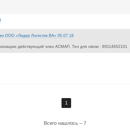
8
из
ООО «Лидер Логистик ВА»
05.07.18
низацию действующий член АСМАП. Тел для связи : 89114552101
1
Всего нашлось – 7