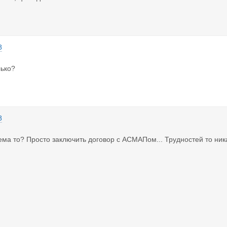
8
лько?
8
ема то? Просто заключить договор с АСМАПом... Трудностей то ника