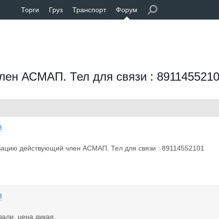
Торги
Груз
Транспорт
Форум
ен АСМАП. Тел для связи : 891145521
8
зацию действующий член АСМАП. Тел для связи : 89114552101
8
али, цена дикая.