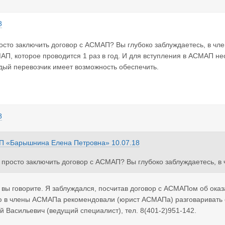
8
росто заключить договор с АСМАП? Вы глубоко заблуждаетесь, в 
П, которое проводится 1 раз в год. И для вступления в АСМАП не
дый перевозчик имеет возможность обеспечить.
8
П «Барышнина Елена Петровна»
10.07.18
: просто заключить договор с АСМАП? Вы глубоко заблуждаетесь, 
АП, которое проводится 1 раз в год. И для вступления в АСМАП н
каждый перевозчик имеет возможность обеспечить.
 вы говорите. Я заблуждался, посчитав договор с АСМАПом об оказ
ю в члены АСМАПа рекомендовали (юрист АСМАПа) разговаривать 
й Васильевич (ведущий специалист), тел. 8(401-2)951-142.