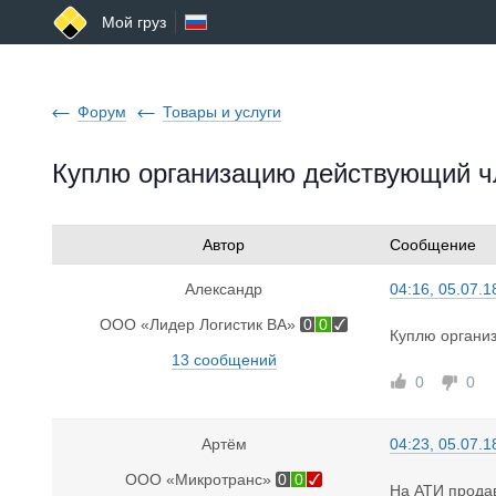
Мой груз
Форум
Товары и услуги
Куплю организацию действующий чл
Автор
Сообщение
Александр
04:16, 05.07.1
ООО «Лидер Логистик ВА»
0
0
Куплю органи
13 сообщений
0
0
Артём
04:23, 05.07.1
ООО «Микротранс»
0
0
На АТИ продав