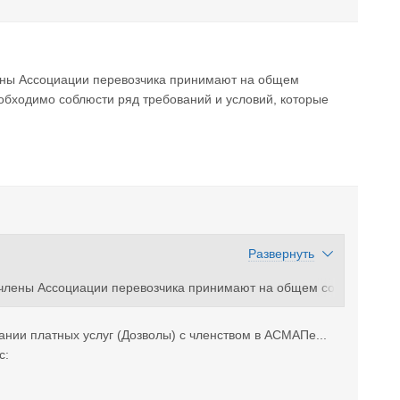
члены Ассоциации перевозчика принимают на общем
обходимо соблюсти ряд требований и условий, которые
Развернуть
в члены Ассоциации перевозчика принимают на общем со
еобходимо соблюсти ряд требований и условий, которые
ании платных услуг (Дозволы) с членством в АСМАПе...
с: