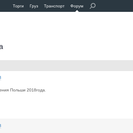
Торги
Груз
Транспорт
Форум
а
8
ения Польши 2018года.
8