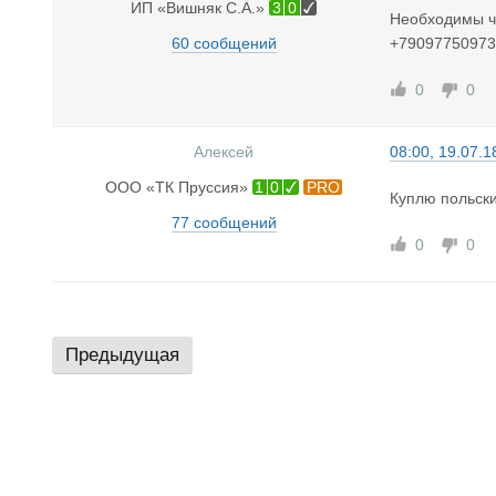
ИП «Вишняк С.А.»
3
0
Необходимы ч
60 сообщений
+79097750973
0
0
Алексей
08:00, 19.07.1
ООО «ТК Пруссия»
1
0
PRO
Куплю польски
77 сообщений
0
0
Предыдущая