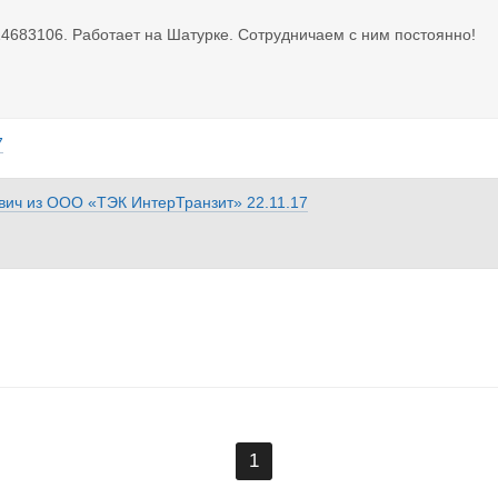
те кто в КО занимается сваркой и покраской грузовиков?
4683106. Работает на Шатурке. Сотрудничаем с ним постоянно!
7
вич
из
ООО «ТЭК ИнтерТранзит»
22.11.17
1