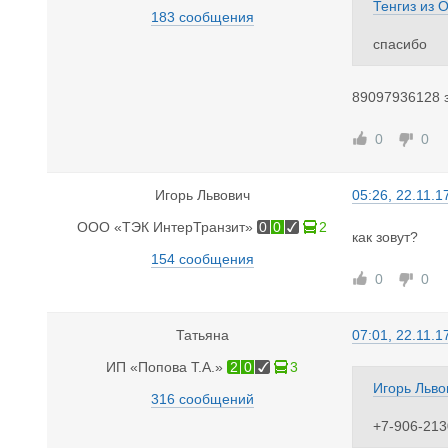
Тенгиз
из
О
183 сообщения
спасибо
89097936128 з
0
0
Игорь Львович
05:26, 22.11.1
ООО «ТЭК ИнтерТранзит»
0
0
2
как зовут?
154 сообщения
0
0
Татьяна
07:01, 22.11.1
ИП «Попова Т.А.»
2
0
3
Игорь Льво
316 сообщений
+7-906-213