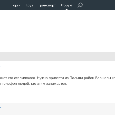
Торги
Груз
Транспорт
Форум
7
жет кто сталкивался. Нужно привезти из Польши район Варшавы к
т телефон людей, кто этим занимается.
7