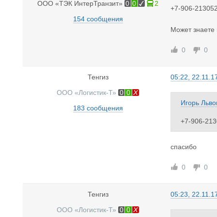
ООО «ТЭК ИнтерТранзит»
0
0
2
+7-906-21305
154 сообщения
Может знаете 
0
0
Тенгиз
05:22, 22.11.1
ООО «Логистик-Т»
0
0
Игорь Льво
183 сообщения
+7-906-213
Может знае
спасибо
0
0
Тенгиз
05:23, 22.11.1
ООО «Логистик-Т»
0
0