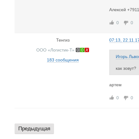
Может знае
Алексей +7911
0
0
Тенгиз
07:13, 22.11.1
ООО «Логистик-Т»
0
0
Игорь Льво
183 сообщения
как зовут?
артем
0
0
Предыдущая