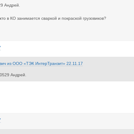
29 Андрей.
кто в КО занимается сваркой и покраской грузовиков?
7
вич
из
ООО «ТЭК ИнтерТранзит»
22.11.17
0529 Андрей.
те кто в КО занимается сваркой и покраской грузовиков?
7