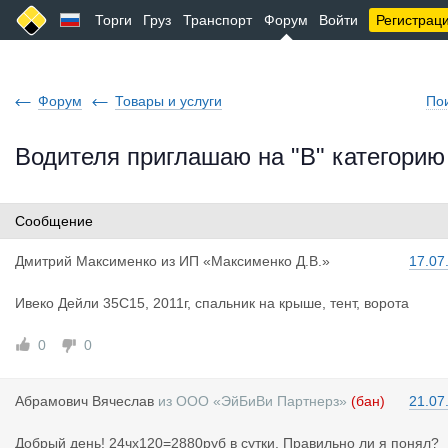
Торги
Груз
Транспорт
Форум
Войти
Регистрац
Форум
Товары и услуги
По
Водителя приглашаю на "В" категорию
Сообщение
Дмитрий Ма
ксименко
из
ИП «Максименко Д.В.»
17.07
Ивеко Дейли 35С15, 2011г, спальник на крыше, тент, ворота
0
0
Абрамович
Вячеслав
из
ООО «ЭйБиВи Партнерз»
(бан)
21.07
Добрый день! 24чх120=2880руб в сутки. Правильно ли я понял?