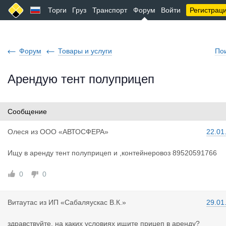
Торги
Груз
Транспорт
Форум
Войти
Регистрац
Форум
Товары и услуги
По
Арендую тент полуприцеп
Сообщение
Олеся
из
ООО «АВТОСФЕРА»
22.01
Ищу в аренду тент полуприцеп и ,контейнеровоз 89520591766
0
0
Витаутас
из
ИП «Сабаляускас В.К.»
29.01
здравствуйте, на каких условиях ищите прицеп в аренду?