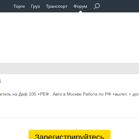
Торги
Груз
Транспорт
Форум
5
итель на Даф 105 +РЕФ , Авто в Москве Работа по РФ +вылет, + дог
Зарегистрируйтесь