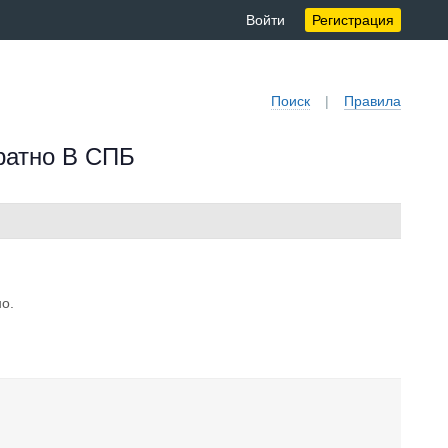
Войти
Регистрация
Поиск
|
Правила
братно В СПБ
но.