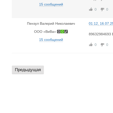
15 сообщений
0
0
Пензул Валерий Николаевич
01:12, 16.07.2
ООО «ВиВа»
0
0
89632984693 
15 сообщений
0
0
Предыдущая