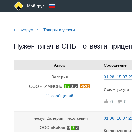
Мой груз
Форум
Товары и услуги
Нужен тягач в СПБ - отвезти прице
Автор
Сообщение
Валерия
01:28, 15.07.2
ООО «КАМИОН»
15
0
PRO
Ищем услуги т
11 сообщений
0
0
Пензул Валерий Николаевич
01:06, 16.07.2
ООО «ВиВа»
0
0
Когда нужно и