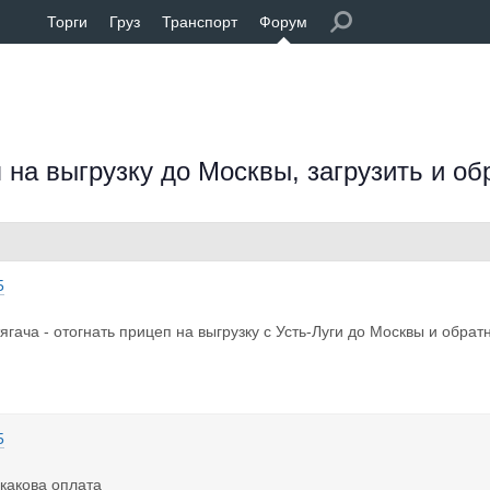
Торги
Груз
Транспорт
Форум
п на выгрузку до Москвы, загрузить и о
5
ягача - отогнать прицеп на выгрузку с Усть-Луги до Москвы и обрат
5
 какова оплата