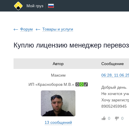
Мой груз
Форум
Товары и услуги
Куплю лицензию менеджер перевоз
Автор
Сообщение
Максим
06:28, 11.06.2
ИП «Красноборов М.В.»
0
0
Добрый день.
Не хочется уч
Хочу зарегист
89052459945
0
0
13 сообщений