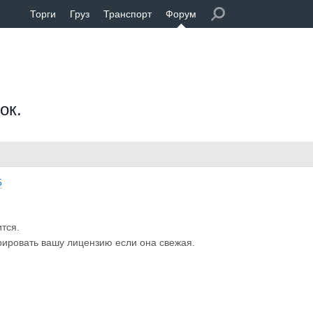
Торги
Груз
Транспорт
Форум
ок.
5
ится.
рировать вашу лицензию если она свежая.