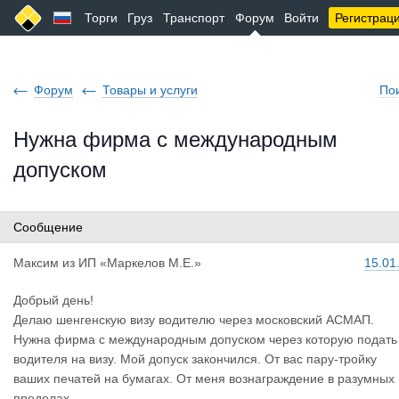
Торги
Груз
Транспорт
Форум
Войти
Регистрац
Форум
Товары и услуги
По
Нужна фирма с международным
допуском
Сообщение
Максим
из
ИП «Маркелов М.Е.»
15.01
Добрый день!
Делаю шенгенскую визу водителю через московский АСМАП.
Нужна фирма с международным допуском через которую подать
водителя на визу. Мой допуск закончился. От вас пару-тройку
ваших печатей на бумагах. От меня вознаграждение в разумных
пределах.