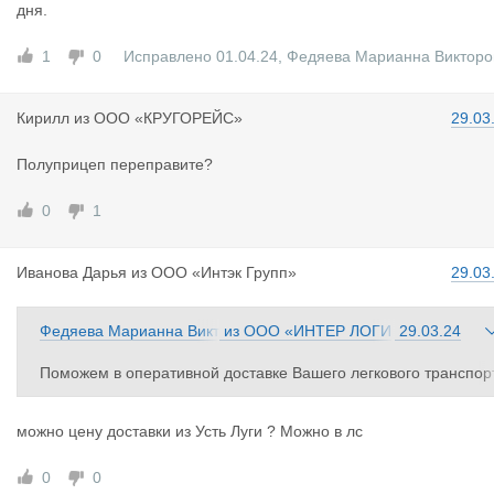
дня.
1
0
Исправлено 01.04.24
,
Федяева Марианна Викторо
а
Кирилл
из
ООО «КРУГОРЕЙС»
29.03
Полуприцеп переправите?
0
1
Иванова Да
рья
из
ООО «Интэк Групп»
29.03
Федяева Марианна Викт
из
ООО «ИНТЕР ЛОГИ
29.03.24
оровна
СТИК»
Поможем в оперативной доставке Вашего легкового транспор
ного средства, бортового легкового автомобиля или спецтехн
ки (должна быть возможность зацепления) из Калининграда в
можно цену доставки из Усть Луги ? Можно в лс
Усть-Лугу и в обратном направлении. Гарантируем сохраннос
ь Вашего автомобиля, а также сверхбыструю доставку до пор
0
0