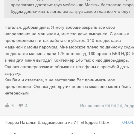
предлагают доставит груз мебель до Москвы бесплатно скоро
будем доплачивать логистам за груз самое главное что едут
Наталья, добрый день. Я могу вообще закрыть все свои
направления не машинами, мне это даже выгоднее! С данным
предложением я и так работаю в убыток: 140 тыс доставка
машиной с моим паромом. Мне морское плечо по данному судн
по доставки машины дали 175 автопоезд, 160 прицеп БЕЗ НДС. 
в чем для меня выгода? Контейнер 146 тыс с ндс дверь-дверь.
Однако автоперевозчики обрывают телефоны с просьбой дать
загрузку.
Как Вам и ответила, я не заставляю Вас принимать мое
предложение. Однако для других перевозчиков оно может быть
интересным
6
4
Исправлено 04.04.24
,
Анд
Подрез Нат
алья Владимировна
из
ИП «Подрез Н.В.»
04.04