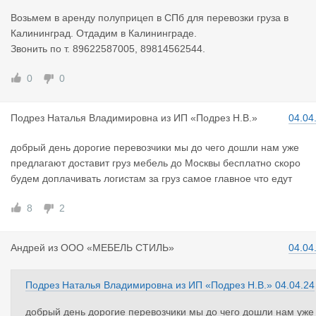
Возьмем в аренду полуприцеп в СПб для перевозки груза в
Калининград. Отдадим в Калининграде.
Звонить по т. 89622587005, 89814562544.
0
0
Подрез Нат
алья Владимировна
из
ИП «Подрез Н.В.»
04.04
добрый день дорогие перевозчики мы до чего дошли нам уже
предлагают доставит груз мебель до Москвы бесплатно скоро
будем доплачивать логистам за груз самое главное что едут
8
2
Андрей
из
ООО «МЕБЕЛЬ СТИЛЬ»
04.04
Подрез Наталья Владимировна
из
ИП «Подрез Н.В.»
04.04.24
добрый день дорогие перевозчики мы до чего дошли нам уже