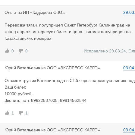
а назначения. Наши преимущества - скорость доставки и пост
ановки на паром. В среднем после обращения до постановки
Ольга
из
ИП «Кадырова О.Ю.»
29.03
на паром проходит 3-4 дня.
Перевозка тягач+полуприцеп Санкт Петербург Калининград на
конец апреля интересует билет и цена , тягач и полуприцеп на
Казахстанских номерах
0
0
Исправлено 29.03.24
,
Ол
Юрий Витал
ьевич
из
ООО «ЭКСПРЕСС КАРГО»
03.04
Отвезем груз из Калининграда в СПб через паромную линию под
Ваш билет.
10000 рублей.
Звонить по т. 89622587005, 89814562544
1
1
Юрий Витал
ьевич
из
ООО «ЭКСПРЕСС КАРГО»
03.04