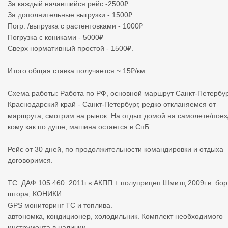
За каждый начавшийся рейс -2500₽.
За дополнительные выгрузки - 1500₽
Погр. /выгрузка с растентовками - 1000₽
Погрузка с кониками - 5000₽
Сверх нормативный простой - 1500₽.
Итого общая ставка получается ~ 15₽/км.
Схема работы: Работа по РФ, основной маршрут Санкт-Петербур
Краснодарский край - Санкт-Петербург, редко откланяемся от
маршрута, смотрим на рынок. На отдых домой на самолете/поез
кому как по душе, машина остается в СпБ.
Рейс от 30 дней, по продолжительности командировки и отдыха
договоримся.
ТС: ДАФ 105.460. 2011г.в АКПП + полуприцеп Шмитц 2009г.в. бор
штора, КОНИКИ.
GPS мониторинг ТС и топлива.
автономка, кондиционер, холодильник. Комплект необходимого
инструмента в наличии.