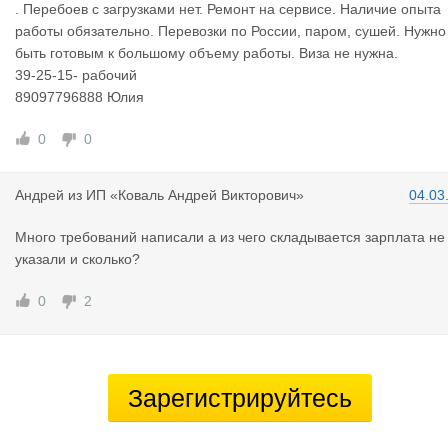
. Перебоев с загрузками нет. Ремонт на сервисе. Наличиe oпытa
рaбoты обязатeльнo. Перевозки по России, паром, сушей. Нужно
быть готовым к большому объему работы. Виза не нужна.
39-25-15- рабочий
89097796888 Юлия
0
0
Андрей
из
ИП «Коваль Андрей Викторович»
04.03
Много требований написали а из чего складывается зарплата не
указали и сколько?
0
2
Зарегистрируйтесь