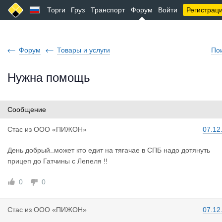
Торги
Груз
Транспорт
Форум
Войти
Регистрац
Форум
Товары и услуги
По
Нужна помощь
Сообщение
Стас
из
ООО «ПИЖОН»
07.12
День добрый..может кто едит на тягачае в СПБ надо дотянуть
прицеп до Гатчины с Лепеля !!
0
0
Стас
из
ООО «ПИЖОН»
07.12