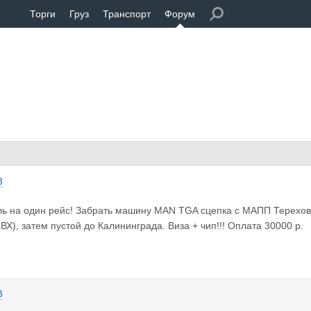
Торги
Груз
Транспорт
Форум
3
ь на один рейс! Забрать машину МАN TGA сцепка с МАПП Терехова 
Х), затем пустой до Калининграда. Виза + чип!!! Оплата 30000 р.
3