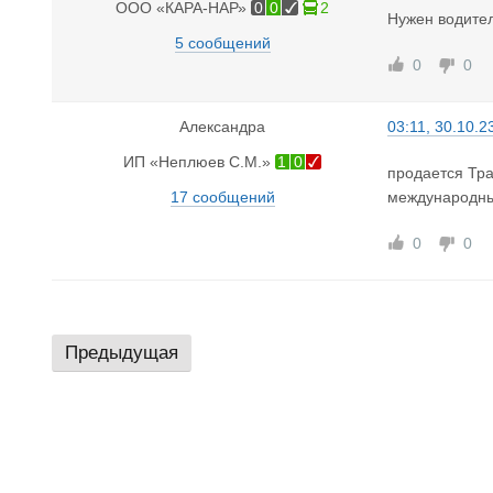
ООО «КАРА-НАР»
0
0
2
Нужен водител
5 сообщений
0
0
Александра
03:11, 30.10.2
ИП «Неплюев С.М.»
1
0
продается Тра
17 сообщений
международны
0
0
Предыдущая