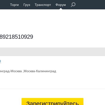
Торги
Груз
Транспорт
Форум
 89218510929
3
инград-Москва ,Москва-Калининград
Зарегистрируйтесь