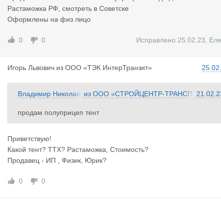
Растаможка РФ, смотреть в Советске
Оформлены на физ лицо
0
0
Исправлено 25.02.23
,
Ел
Игорь Льво
вич
из
ООО «ТЭК ИнтерТранзит»
25.02
Владимир Николае
из
ООО «СТРОЙЦЕНТР-ТРАНСП
21.02.2
вич
ОРТ»
продам полуприцеп тент
Приветствую!
Какой тент? ТТХ? Растаможка, Стоимость?
Продавец - ИП , Физик, Юрик?
0
0