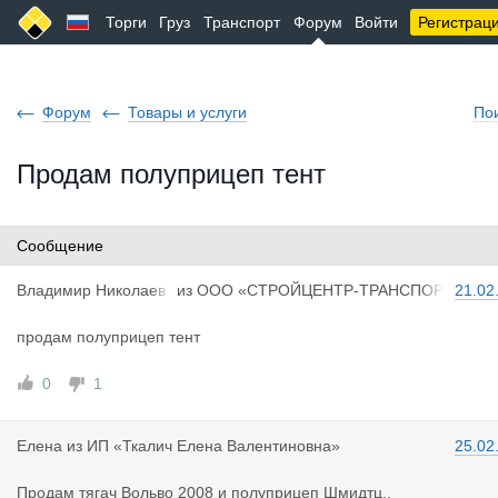
Торги
Груз
Транспорт
Форум
Войти
Регистрац
Форум
Товары и услуги
По
Продам полуприцеп тент
Сообщение
Владимир Н
иколаев
из
ООО «СТРОЙЦЕНТР-ТРАНСПОР
21.02
ич
Т»
продам полуприцеп тент
0
1
Елена
из
ИП «Ткалич Елена Валентиновна»
25.02
Продам тягач Вольво 2008 и полуприцеп Шмидтц.,