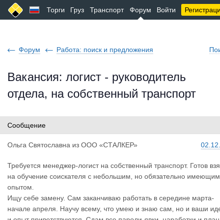
Торги
Груз
Транспорт
Форум
Войти
Регистрац
Форум
Работа: поиск и предложения
По
Вакансия: логист - руководитель
отдела, на собственный транспорт
Сообщение
Ольга Свят
ославна
из
ООО «СТАЛКЕР»
02.12
Требуется менеджер-логист на собственный транспорт. Готов взя
на обучение соискателя с небольшим, но обязательно имеющи
опытом.
Ищу себе замену. Сам заканчиваю работать в середине марта-
начале апреля. Научу всему, что умею и знаю сам, но и ваши ид
и опыт приветствуются. Сдам все пароли-явки, наработки и план