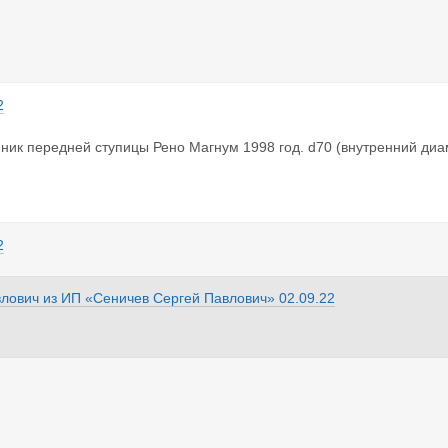
2
ик передней ступицы Рено Магнум 1998 год. d70 (внутренний диа
2
влович
из
ИП «Сеничев Сергей Павлович»
02.09.22