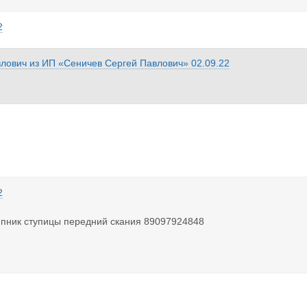
2
влович
из
ИП «Сеничев Сергей Павлович»
02.09.22
2
пник ступицы передний скания 89097924848