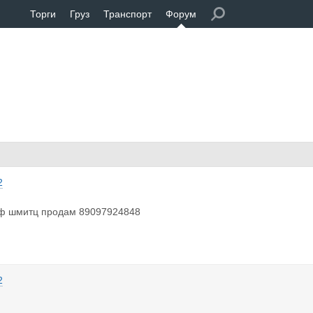
Торги
Груз
Транспорт
Форум
2
ф шмитц продам 89097924848
2