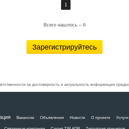
1
Всего нашлось – 6
Зарегистрируйтесь
ветственности за достоверность и актуальность информации предо
ация
Вакансии
Объявления
Новости
О проекте
Услуги
Связанные компании
Carnet TIR ADR
Типология прицепов