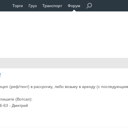
Торги
Груз
Транспорт
Форум
2
цеп (реф/тент) в рассрочку, либо возьму в аренду (с последующим
 пишите (Вотсап):
06-63 - Дмитрий