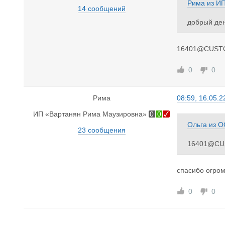
Рима
из
ИП
14 сообщений
добрый ден
16401@CUST
0
0
Рима
08:59, 16.05.2
ИП «Вартанян Рима Маузировна»
0
0
Ольга
из
О
23 сообщения
16401@CU
спасибо огром
0
0