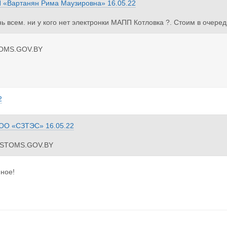
 «Вартанян Рима Маузировна»
16.05.22
ь всем. ни у кого нет электронки МАПП Котловка ?. Стоим в очеред
OMS.GOV.BY
2
ОО «СЗТЭС»
16.05.22
STOMS.GOV.BY
ное!