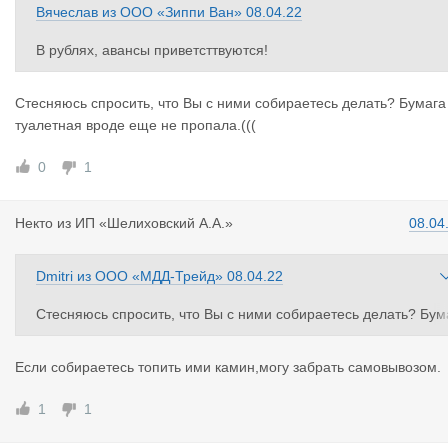
Вячеслав
из
ООО «Зиппи Ван»
08.04.22
В рублях, авансы приветсттвуются!
Стесняюсь спросить, что Вы с ними собираетесь делать? Бумага
туалетная вроде еще не пропала.(((
0
1
Некто
из
ИП «Шелиховский А.А.»
08.04
Dmitri
из
ООО «МДД-Трейд»
08.04.22
Стесняюсь спросить, что Вы с ними собираетесь делать? Бум
га туалетная вроде еще не пропала.(((
Если собираетесь топить ими камин,могу забрать самовывозом.
1
1