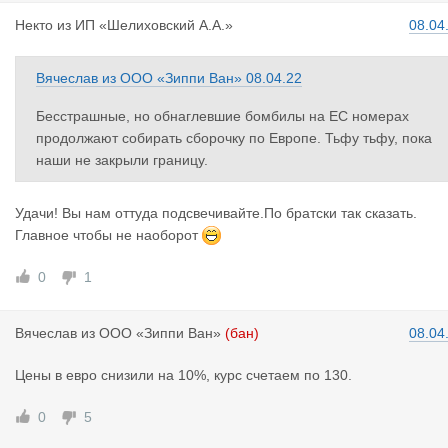
Некто
из
ИП «Шелиховский А.А.»
08.04
Вячеслав
из
ООО «Зиппи Ван»
08.04.22
Бесстрашные, но обнаглевшие бомбилы на ЕС номерах
продолжают собирать сборочку по Европе. Тьфу тьфу, пока
наши не закрыли границу.
Удачи! Вы нам оттуда подсвечивайте.По братски так сказать.
Главное чтобы не наоборот
0
1
Вячеслав
из
ООО «Зиппи Ван»
(бан)
08.04
Цены в евро снизили на 10%, курс счетаем по 130.
0
5