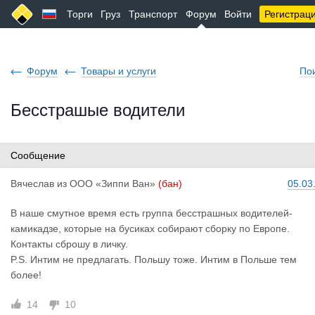
Торги
Груз
Транспорт
Форум
Войти
Регистрац
Форум
Товары и услуги
По
Бесстрашые водители
Сообщение
Вячеслав
из
ООО «Зиппи Ван»
(бан)
05.03
В наше смутное время есть группа бесстрашных водителей-
камикадзе, которые на бусиках собирают сборку по Европе.
Контакты сброшу в личку.
P.S. Интим не предлагать. Польшу тоже. Интим в Польше тем
более!
14
10