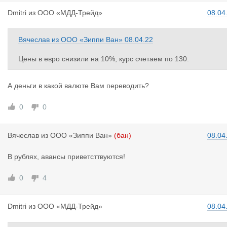
Dmitri
из
ООО «МДД-Трейд»
08.04
Вячеслав
из
ООО «Зиппи Ван»
08.04.22
Цены в евро снизили на 10%, курс счетаем по 130.
А деньги в какой валюте Вам переводить?
0
0
Вячеслав
из
ООО «Зиппи Ван»
(бан)
08.04
В рублях, авансы приветсттвуются!
0
4
Dmitri
из
ООО «МДД-Трейд»
08.04