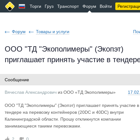
Торги
Груз
Транспорт
Форум
Войти
Регистрац
Форум
Товары и услуги
По
ООО "ТД "Экополимеры" (Экопэт)
приглашает принять участие в тендер
Сообщение
Вячеслав А
лександрович
из
ООО «ТД Экополимеры»
17.02
ООО "ТД "Экополимеры" (Экопэт) приглашает принять участие в
тендере на перевозку контейнеров (20DC и 40DC) внутри
Калининградской области. Прошу откликнутся компании
занимающиеся такими перевозками.
2
0