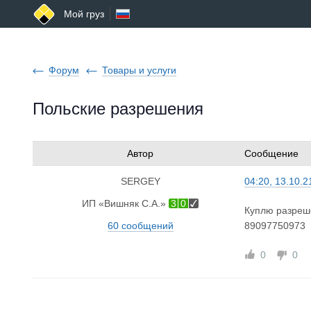
Мой груз
Форум
Товары и услуги
Польские разрешения
Автор
Сообщение
SERGEY
04:20, 13.10.2
ИП «Вишняк С.А.»
3
0
Куплю разреш
60 сообщений
89097750973
0
0