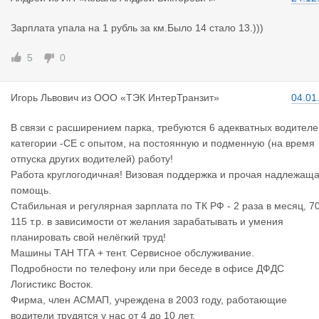
Зарплата упала на 1 рубль за км.Было 14 стало 13.)))
5
0
Игорь Льво
вич
из
ООО «ТЭК ИнтерТранзит»
04.01
В связи с расширением парка, требуются 6 адекватных водителе
категории -СЕ с опытом, на постоянную и подменную (на время
отпуска других водителей) работу!
Работа круглогодичная! Визовая поддержка и прочая надлежащ
помощь.
Стабильная и регулярная зарплата по ТК РФ - 2 раза в месяц, 7
115 т.р. в зависимости от желания зарабатывать и умения
планировать свой нелёгкий труд!
Машины ТАН ТГА + тент. Сервисное обслуживание.
Подробности по телефону или при беседе в офисе ДФДС
Логистикс Восток.
Фирма, член АСМАП, учреждена в 2003 году, работающие
водители трудятся у нас от 4 до 10 лет,