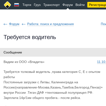
Торги
Груз
Транспорт
Форум
Войти
Регистрац
Форум
Работа: поиск и предложения
По
Требуется водитель
Сообщение
Вадим
из
ООО «Владита»
11.10
Требуется толковый водитель ,права категория С, Е с опытом
работы
Постоянные загрузки с Литвы, Калининграда на
Россию(направление-Москва,Казань,Тамбов,Белгород.Пенза)+
внутри России .Тягач ДАФ +тентованный полуприцеп РФ.
Зарплата:14р/1км общего пробега.- после рейса.