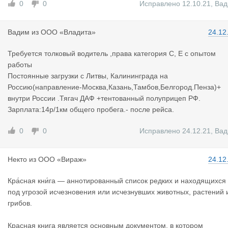
0
0
Исправлено 12.10.21
,
Вад
Вадим
из
ООО «Владита»
24.12
Требуется толковый водитель ,права категория С, Е с опытом
работы
Постоянные загрузки с Литвы, Калининграда на
Россию(направление-Москва,Казань,Тамбов,Белгород.Пенза)+
внутри России .Тягач ДАФ +тентованный полуприцеп РФ.
Зарплата:14р/1км общего пробега.- после рейса.
0
0
Исправлено 24.12.21
,
Вад
Некто
из
ООО «Вираж»
24.12
Кра́сная кни́га — аннотированный список редких и находящихся
под угрозой исчезновения или исчезнувших животных, растений 
грибов.
Красная книга является основным документом, в котором