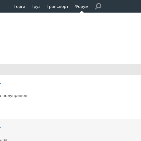
Торги
Груз
Транспорт
Форум
1
а полуприцеп.
1
 две