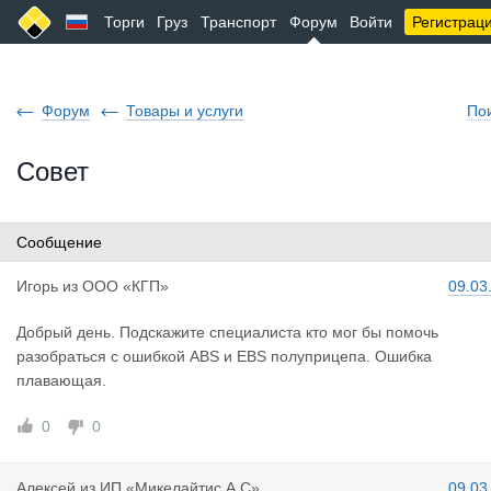
Торги
Груз
Транспорт
Форум
Войти
Регистрац
Форум
Товары и услуги
По
Совет
Сообщение
Игорь
из
ООО «КГП»
09.03
Добрый день. Подскажите специалиста кто мог бы помочь
разобраться с ошибкой ABS и EBS полуприцепа. Ошибка
плавающая.
0
0
Алексей
из
ИП «Микелайтис А.С»
09.03