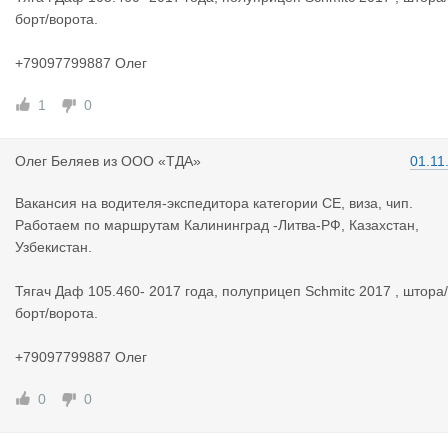
борт/ворота.
+79097799887 Олег
1
0
Олег Беляе
в
из
ООО «ТДА»
01.11
Вакансия на водителя-экспедитора категории СЕ, виза, чип.
Работаем по маршрутам Калининград -Литва-РФ, Казахстан,
Узбекистан.
Тягач Даф 105.460- 2017 года, полуприцеп Schmitc 2017 , штора/
борт/ворота.
+79097799887 Олег
0
0