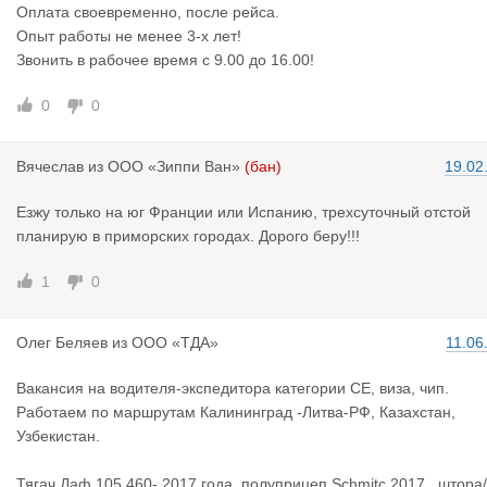
Оплата своевременно, после рейса.
Опыт работы не менее 3-х лет!
Звонить в рабочее время с 9.00 до 16.00!
0
0
Вячеслав
из
ООО «Зиппи Ван»
(бан)
19.02
Езжу только на юг Франции или Испанию, трехсуточный отстой
планирую в приморских городах. Дорого беру!!!
1
0
Олег Беляе
в
из
ООО «ТДА»
11.06
Вакансия на водителя-экспедитора категории СЕ, виза, чип.
Работаем по маршрутам Калининград -Литва-РФ, Казахстан,
Узбекистан.
Тягач Даф 105.460- 2017 года, полуприцеп Schmitc 2017 , штора/