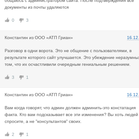
общаюсь с администратором сайта. После подтверждения все
документы из почты удаляются
0
3
Константин
из
ООО «АТП Гриан»
16.12
Разговор в одни ворота. Это не общение с пользователями, в
результате которого сайт улучшается. Это убеждение неразумны
том, что их осчастливили очередным гениальным решением.
3
1
Константин
из
ООО «АТП Гриан»
16.12
Вам когда говорят, что админ должен админить-это констатация
факта. Кто вам подсказывает все эти изменения? Вы хоть людей
спросите, а не "консультантов" своих.
2
1