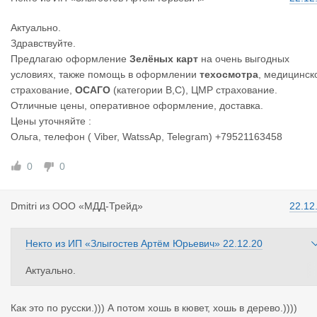
Актуально.
Здравствуйте.
Предлагаю оформление
Зелёных карт
на очень выгодных
условиях, также помощь в оформлении
техосмотра
, медицинск
страхование,
ОСАГО
(категории В,С), ЦМР страхование.
Отличные цены, оперативное оформление, доставка.
Цены уточняйте :
Ольга, телефон ( Viber, WatssAp, Telegram) +79521163458
0
0
Dmitri
из
ООО «МДД-Трейд»
22.12
Некто
из
ИП «Злыгостев Артём Юрьевич»
22.12.20
Актуально.
Здравствуйте.
Предлагаю помощь в оформлении техосмотра.
Как это по русски.))) А потом хошь в кювет, хошь в дерево.))))