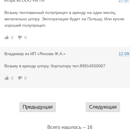
Игорь
из
ООО «КГП»
27.07
Возьму тентованный полуприцеп в аренду на один месяц.
желательно штору. Эксплуатация будет на Польшу, Или куплю
хороший полуприцеп.
0
0
Владимир
из
ИП «Яхнова Ж.А.»
12.09
Возьму в аренду штору, бортштору тел.89814550067
0
0
Предыдущая
Следующая
Всего нашлось – 16