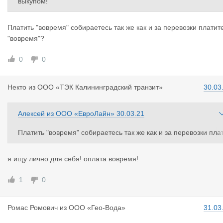
выкупом!
Платить "вовремя" собираетесь так же как и за перевозки платит
"вовремя"?
0
0
Некто
из
ООО «ТЭК Калининградский транзит»
30.03
Алексей
из
ООО «ЕвроЛайн»
30.03.21
Платить "вовремя" собираетесь так же как и за перевозки пла
ите "вовремя"?
я ищу лично для себя! оплата вовремя!
1
0
Ромас Ромо
вич
из
ООО «Гео-Вода»
31.03