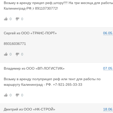
Возьму в аренду прицеп реф,штору!!!! На три месяца,для работ
Калининград-РФ,т 89110730772!
0
0
Сергей
из
ООО «ТРАНС-ПОРТ»
06.05
89316036771
0
0
Владимир
из
ООО «ВП-ЛОГИСТИК»
07.05
Возьму в аренду полуприцеп реф или тент для работы по
маршруту Калининград - РФ. +7-921-265-33-33
0
0
Дмитрий
из
ООО «НК-СТРОЙ»
18.06