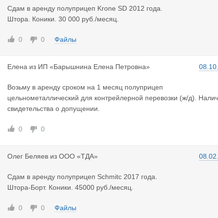
Сдам в аренду полуприцеп Krone SD 2012 года.
Штора. Коники. 30 000 руб./месяц.
0
0
Файлы
Елена
из
ИП «Барышнина Елена Петровна»
08.10
Возьму в аренду сроком на 1 месяц полуприцеп
цельнометаллический для контрейлерной перевозки (ж/д). Нали
свидетельства о допущении.
0
0
Олег Беляе
в
из
ООО «ТДА»
08.02
Сдам в аренду полуприцеп Schmitc 2017 года.
Штора-Борт. Коники. 45000 руб./месяц.
0
0
Файлы