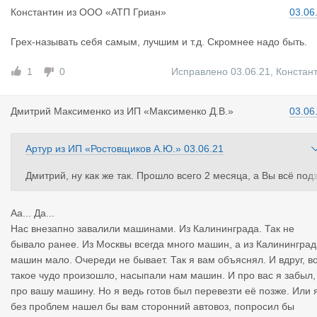
Константин
из
ООО «АТП Гриан»
03.06
Грех-называть себя самым, лучшим и т.д. Скромнее надо быть.
1
0
Исправлено 03.06.21
,
Констан
Дмитрий Ма
ксименко
из
ИП «Максименко Д.В.»
03.06
Артур
из
ИП «Ростовщиков А.Ю.»
03.06.21
Дмитрий, ну как же так. Прошло всего 2 месяца, а Вы всё под
абыли. Это была просьба перевезти мой личный автомобиль 
Вы сами отозвались мне помочь. Совсем плохо с памятью. О
Аа... Да...
дыхать надо больше, на охоту сходить
Нас внезапно завалили машинами. Из Калининграда. Так не
А выручил меня человек, про которого Вы сказали, что он ред
бывало ранее. Из Москвы всегда много машин, а из Калининград
ска, хотя сделал всё на 5+
машин мало. Очереди не бывает. Так я вам объяснял. И вдруг, в
такое чудо произошло, насыпали нам машин. И про вас я забыл,
про вашу машину. Но я ведь готов был перевезти её позже. Или 
без проблем нашел бы вам сторонний автовоз, попросил бы