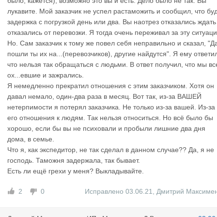
было, кажется), возможно это вы и есть. Дело было не так. Вы
эти услуги есть. Не хотел это озвучивать и выносить сор из из
лукавите. Мой заказчик не успел растаможить и сообщил, что бу
ы, но Вы сами напросились.
задержка с погрузкой день или два. Вы наотрез отказались ждать
отказались от перевозки. Я тогда очень переживал за эту ситуац
Но. Сам заказчик к тому же повел себя неправильно и сказал, "Д
пошли ты их на...(перевозчиков), другие найдутся". Я ему ответи
что нельзя так обращаться с людьми. В ответ получил, что мы вс
ох...евшие и зажрались.
Я немедленно прекратил отношения с этим заказчиком. Хотя он
давал немало, один-два раза в месяц. Вот так, из-за ВАШЕЙ
нетерпимости я потерял заказчика. Не только из-за вашей. Из-за
его отношения к людям. Так нельзя относиться. Но всё было бы
хорошо, если бы вы не психовали и пробыли лишние два дня
дома, в семье.
Что я, как экспедитор, не так сделал в данном случае?? Да, я не
господь. Таможня задержала, так бывает.
Есть ли ещё грехи у меня? Выкладывайте.
2
0
Исправлено 03.06.21
,
Дмитрий Максиме