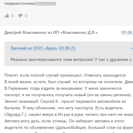
первоисточника!)))))))))))))
0
0
Дмитрий Ма
ксименко
из
ИП «Максименко Д.В.»
03.06
Евгений
из
ООО «Бриз»
03.06.21
Реально заинтересовался этим вопросом! У нас с друзьями в
бане спор на эту тему разгорелся. Вот и захотел узнать ,так с
азать,от первоисточника!)))))))))))))
Платят, если плохой случай произошел. Отвечать приходится.
В моей жизни, кстати, был случай, по которому не оплатили. Дав
В Германию тогда ездили за машинами. У меня закончился
паспорт, и не получалось получить новый (из-за смены региона).
Звонит знакомый, Сергей К., просит перевезти автомобили из
Бельгии. Я ему объясняю, что нету паспорта. Есть водитель
(Эдуард Г.), нашел вчера в Из рук в руки, ничего про него не знаю
Автовоз могу дать, если хочешь. Он забирает автовоз и этого
водителя по объявлению (дальнобойщик, большой стаж на фуре