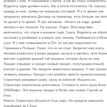
уезжает с ним. Я спрашиваю Сергея, а как вы спать собираетесь
Водитель один должен ехать. Мы в отеле поселился. Ну хорошо,
приедь ко мне, заявку на перевозку составим. Я в то время уже
предлагал заключать Договор на перевозку, хотя больше так ник
не делал в то время. Я про автовозы. -Ничего не надо, давай
автовоз и мы поехали. Ну хорошо. Отдал. Впоследствии
выяснилось, что спали в машине сидя, 2часа. Водитель на обрат
засыпает и разбивает в усмерть всю технику. Разбивается в 04ча
утра. Я с ним созванивался в 23ч, он как раз подъезжал из
Германии к Польше. Узнал, что он не спал. Запретил ему ехать.
Автовоз размотало в колее (видимо заснул) и автовоз, летя боко
влетает в дерево крышей той машины, которая была на нем.
Прицеп отрывает и прицеп (новый прицеп, полуторамесячный)
влетает в дерево. На прицепе закреплена машина. У неё срезае
четверть машины. Прицеп стал ромбом, вместо прямоугольника.
Спринтера разорвало раму, сразу за кабиной. Машина на
Спринтере практически уничтожена. Стоимость этого груза была
26500евро. Эти машины продал в Литве сам хозяин Сергей за
5тыс.
Ремонт Спринтера обошёлся 5тыс евро. На прицепе заменили
платформу за 1.5тыс.