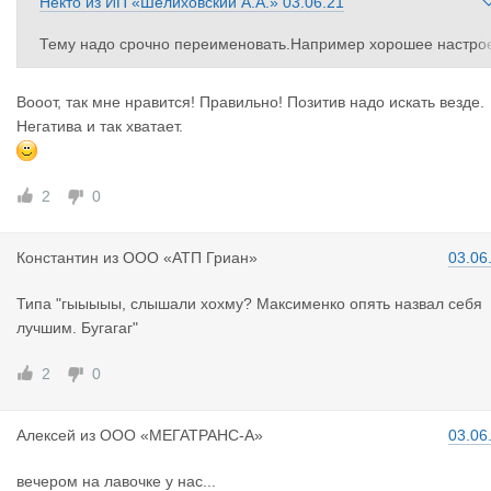
Некто
из
ИП «Шелиховский А.А.»
03.06.21
Тему надо срочно переименовать.Например хорошее настро
ние с Максименко.
Вооот, так мне нравится! Правильно! Позитив надо искать везде.
Негатива и так хватает.
2
0
Константин
из
ООО «АТП Гриан»
03.06
Типа "гыыыыы, слышали хохму? Максименко опять назвал себя
лучшим. Бугагаг"
2
0
Алексей
из
ООО «МЕГАТРАНС-А»
03.06
вечером на лавочке у нас...