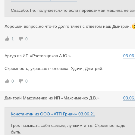
Спасибо.Т.е. получается,что если перевозимая машина не за
трахована и произошло повреждение оного,перевозчик ответ
твенности не несет?
Хороший вопрос,но что-то долго тянет с ответом наш Дмитрий.
1
0
Артур
из
ИП «Ростовщиков А.Ю.»
03.06
Скромность, украшает человека. Удачи, Дмитрий.
0
0
Дмитрий Ма
ксименко
из
ИП «Максименко Д.В.»
03.06
Константин
из
ООО «АТП Гриан»
03.06.21
Грех-называть себя самым, лучшим и т.д. Скромнее надо
быть.