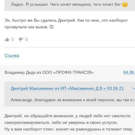
ать с него было нечего.
Ладно. Я услышал. Чего хочет женщина, того хочет бог
Вот такая грустная история была. Это примерно 2003-2005г.
Больше не буду рекламироваться
Я тоже ничего не получил и восстанавливал свою технику сво
Эх, быстро же Вы сдались Дмитрий. Как по мне, это наоборот
ми силами.
прозвучало как вызов. 😊
0
0
Ссылка
Владимир Д
идэ
из
ООО «ПРОФИ-ТРАНС39»
04.06
Дмитрий Максименко
из
ИП «Максименко Д.В.»
03.06.21
Александр, благодарю за внимание к моей персоне, вы так по
могаете рекламировать мои услуги.
Вы видели, как называется эта часть форума? Товары и услуг
Дмитрий, не обращайте внимания, у людей либо нет смелости
и. Вас что достало, извините? Читать рекламу? А кто вас заст
саморекламироваться, либо не уверены в своих услугах.
вляет? Если вам не нужны услуги автовоза, то зачем вы сюда 
Ну а вам наоборот плюс: значит не равнодушны и толкают тему
аглядываете?