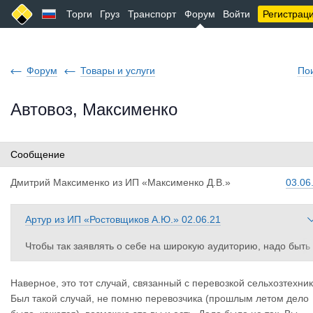
Торги
Груз
Транспорт
Форум
Войти
Регистрац
Форум
Товары и услуги
По
Автовоз, Максименко
Сообщение
Дмитрий Ма
ксименко
из
ИП «Максименко Д.В.»
03.06
Артур
из
ИП «Ростовщиков А.Ю.»
02.06.21
Чтобы так заявлять о себе на широкую аудиторию, надо быть 
ристально честным, порядочным и отвечать за свои слова. Не
уж-то по прошествии 2 месяцев, Вы забыли, что просто-напро
Наверное, это тот случай, связанный с перевозкой сельхозтехник
сто кинули меня с перевозкой автомобиля, и я потерял некот
Был такой случай, не помню перевозчика (прошлым летом дело
рое время, чтобы найти другого перевозчика, так как спрос на