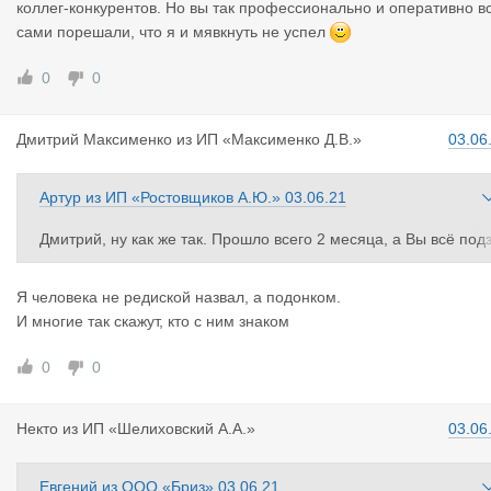
коллег-конкурентов. Но вы так профессионально и оперативно в
сами порешали, что я и мявкнуть не успел
0
0
Дмитрий Ма
ксименко
из
ИП «Максименко Д.В.»
03.06
Артур
из
ИП «Ростовщиков А.Ю.»
03.06.21
Дмитрий, ну как же так. Прошло всего 2 месяца, а Вы всё под
абыли. Это была просьба перевезти мой личный автомобиль 
Вы сами отозвались мне помочь. Совсем плохо с памятью. О
Я человека не редиской назвал, а подонком.
дыхать надо больше, на охоту сходить
И многие так скажут, кто с ним знаком
А выручил меня человек, про которого Вы сказали, что он ред
ска, хотя сделал всё на 5+
0
0
Некто
из
ИП «Шелиховский А.А.»
03.06
Евгений
из
ООО «Бриз»
03.06.21