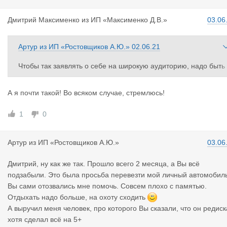
Дмитрий Ма
ксименко
из
ИП «Максименко Д.В.»
03.06
Артур
из
ИП «Ростовщиков А.Ю.»
02.06.21
Чтобы так заявлять о себе на широкую аудиторию, надо быть 
ристально честным, порядочным и отвечать за свои слова. Не
уж-то по прошествии 2 месяцев, Вы забыли, что просто-напро
А я почти такой! Во всяком случае, стремлюсь!
сто кинули меня с перевозкой автомобиля, и я потерял некот
рое время, чтобы найти другого перевозчика, так как спрос на
1
0
эти услуги есть. Не хотел это озвучивать и выносить сор из из
ы, но Вы сами напросились.
Артур
из
ИП «Ростовщиков А.Ю.»
03.06
Дмитрий, ну как же так. Прошло всего 2 месяца, а Вы всё
подзабыли. Это была просьба перевезти мой личный автомобил
Вы сами отозвались мне помочь. Совсем плохо с памятью.
Отдыхать надо больше, на охоту сходить
А выручил меня человек, про которого Вы сказали, что он редиск
хотя сделал всё на 5+