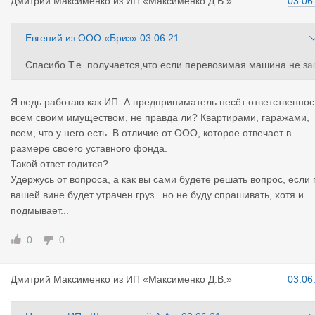
Дмитрий Ма
ксименко
из
ИП «Максименко Д.В.»
03.06
Евгений
из
ООО «Бриз»
03.06.21
Спасибо.Т.е. получается,что если перевозимая машина не за
трахована и произошло повреждение оного,перевозчик ответ
твенности не несет?
Я ведь работаю как ИП. А предприниматель несёт ответственнос
всем своим имуществом, не правда ли? Квартирами, гаражами,
всем, что у него есть. В отличие от ООО, которое отвечает в
размере своего уставного фонда.
Такой ответ годится?
Удержусь от вопроса, а как вы сами будете решать вопрос, если 
вашей вине будет утрачен груз...но не буду спрашивать, хотя и
подмывает...
0
0
Дмитрий Ма
ксименко
из
ИП «Максименко Д.В.»
03.06