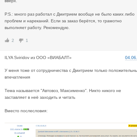
вверх.
И к другим этот же вопрос. Зачем вы что то пишете здесь?? Э
о просто реклама. Вот давайте вы что то начнёте рекламиров
P.S.: много раз работал с Дмитрием вообще не было каких либо
ть, а кто то, типа язвительного Константина, начнет приписки 
проблем и нареканий. Если за заказ берётся, то грамотно
ставлять какие то, порой очень неприятные? Ведь это даже н
выполняет работу. Рекомендую.
порядочно, в какой то степени, так делать.
Нет? Не прав?
2
1
ILYA Sviri
dov
из
ООО «ВИАБАЛТ»
04.06
У меня тоже от сотрудничества с Дмитрием только положительн
впечатления
Тема называется "Автовоз, Максименко". Никто никого не
заставляет в неё заходить и читать
Вместо послесловия: