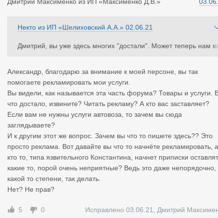
Дмитрий Ма
ксименко
из
ИП «Максименко Д.В.»
03.06
Некто
из
ИП «Шелиховский А.А.»
02.06.21
Дмитрий, вы уже здесь многих "достали". Может теперь нам в
ем перевозчикам и экспедиторам по вашему примеру создать
каждому отдельную тему на форуме и рекламировать свои ко
Александр, благодарю за внимание к моей персоне, вы так
мпании?! Если так все будут делать,то вы потеряетесь на стр
помогаете рекламировать мои услуги.
ницах сайта.Вы поинтересуйтесь у админа,может быть на сай
Вы видели, как называется эта часть форума? Товары и услуги. 
е есть рекламное место для Максименко.
что достало, извините? Читать рекламу? А кто вас заставляет?
Пояснять тут не чего "вы притомили со своей простотой душе
Если вам не нужны услуги автовоза, то зачем вы сюда
ной".То "дурачка" включаете и без очереди едите со своей ма
заглядываете?
енькой кабиной,то теперь человеку ставите ультиматум и заст
И к другим этот же вопрос. Зачем вы что то пишете здесь?? Это
вляете извиняться. Во многих темах ваша "простота" ,перечи
просто реклама. Вот давайте вы что то начнёте рекламировать, 
лять нет времени.
кто то, типа язвительного Константина, начнет приписки оставля
Если вы такой замечательный перевозчик,то вам должны пис
какие то, порой очень неприятные? Ведь это даже непорядочно, 
ть отзывы и рекомендации заказчики,а не вы себе лично.
какой то степени, так делать.
Это же очевидно или вы опять что-то не понимаете!?
Нет? Не прав?
5
0
Исправлено 03.06.21
,
Дмитрий Максиме