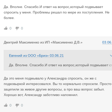
жами, всем, что у него есть. В отличие от ООО, которое отвеч
Да. Вполне. Спасибо.И ответ на вопрос,который подмывает
ет в размере своего уставного фонда.
спросить у меня. Проблемы решал по мере их поступления. Не
Такой ответ годится?
более.
Удержусь от вопроса, а как вы сами будете решать вопрос, ес
и по вашей вине будет утрачен груз...но не буду спрашивать, 
0
0
отя и подмывает...
Дмитрий Ма
ксименко
из
ИП «Максименко Д.В.»
03.06
Евгений
из
ООО «Бриз»
03.06.21
Да. Вполне. Спасибо.И ответ на вопрос,который подмывает с
росить у меня. Проблемы решал по мере их поступления. Не
более.
Да это меня подмывало у Александра спросить, он же с
подковыркой интересовался. Вы то нормально спросили. Просто
зацепили за живое другие вопросы, а про ваш вопрос забыл.
Хорошо вот, Александр заботливо напомнил.
0
0