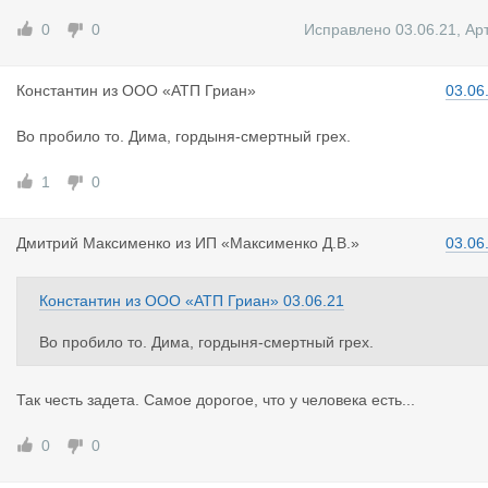
0
0
Исправлено 03.06.21
,
Ар
Константин
из
ООО «АТП Гриан»
03.06
Во пробило то. Дима, гордыня-смертный грех.
1
0
Дмитрий Ма
ксименко
из
ИП «Максименко Д.В.»
03.06
Константин
из
ООО «АТП Гриан»
03.06.21
Во пробило то. Дима, гордыня-смертный грех.
Так честь задета. Самое дорогое, что у человека есть...
0
0