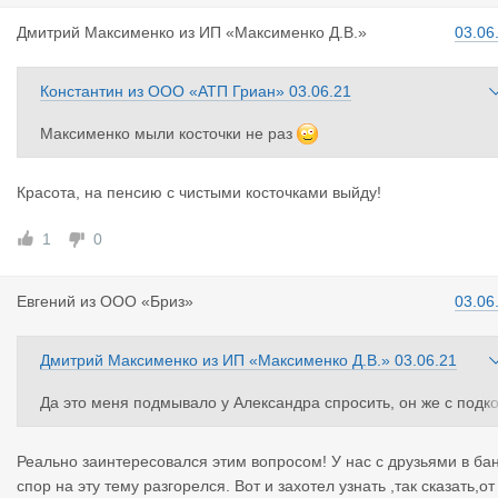
Дмитрий Ма
ксименко
из
ИП «Максименко Д.В.»
03.06
Константин
из
ООО «АТП Гриан»
03.06.21
Максименко мыли косточки не раз
Красота, на пенсию с чистыми косточками выйду!
1
0
Евгений
из
ООО «Бриз»
03.06
Дмитрий Максименко
из
ИП «Максименко Д.В.»
03.06.21
Да это меня подмывало у Александра спросить, он же с подк
выркой интересовался. Вы то нормально спросили. Просто за
цепили за живое другие вопросы, а про ваш вопрос забыл. Хо
Реально заинтересовался этим вопросом! У нас с друзьями в ба
рошо вот, Александр заботливо напомнил.
спор на эту тему разгорелся. Вот и захотел узнать ,так сказать,от