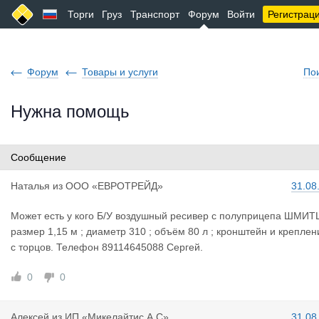
Торги
Груз
Транспорт
Форум
Войти
Регистрац
Форум
Товары и услуги
По
Нужна помощь
Сообщение
Наталья
из
ООО «ЕВРОТРЕЙД»
31.08
Может есть у кого Б/У воздушный ресивер с полуприцепа ШМИТ
размер 1,15 м ; диаметр 310 ; объём 80 л ; кронштейн и креплен
с торцов. Телефон 89114645088 Сергей.
0
0
Алексей
из
ИП «Микелайтис А.С»
31.08